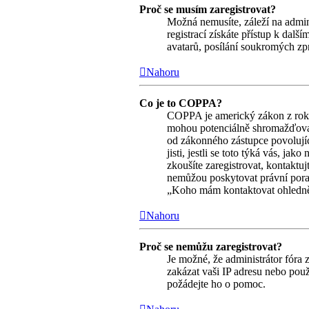
Proč se musím zaregistrovat?
Možná nemusíte, záleží na adminis
registrací získáte přístup k dalš
avatarů, posílání soukromých zpr
Nahoru
Co je to COPPA?
COPPA je americký zákon z roku 
mohou potenciálně shromažďovat 
od zákonného zástupce povolujíc
jisti, jestli se toto týká vás, j
zkoušíte zaregistrovat, kontakt
nemůžou poskytovat právní pora
„Koho mám kontaktovat ohledně st
Nahoru
Proč se nemůžu zaregistrovat?
Je možné, že administrátor fóra 
zakázat vaši IP adresu nebo použ
požádejte ho o pomoc.