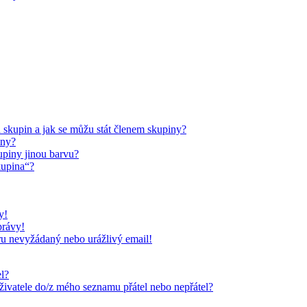
skupin a jak se můžu stát členem skupiny?
iny?
upiny jinou barvu?
kupina“?
y!
právy!
ru nevyžádaný nebo urážlivý email!
el?
uživatele do/z mého seznamu přátel nebo nepřátel?