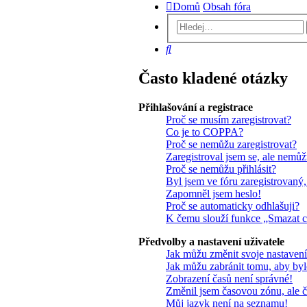
Domů
Obsah fóra
Hledat
Často kladené otázky
Přihlašování a registrace
Proč se musím zaregistrovat?
Co je to COPPA?
Proč se nemůžu zaregistrovat?
Zaregistroval jsem se, ale nemůžu
Proč se nemůžu přihlásit?
Byl jsem ve fóru zaregistrovaný,
Zapomněl jsem heslo!
Proč se automaticky odhlašuji?
K čemu slouží funkce „Smazat 
Předvolby a nastavení uživatele
Jak můžu změnit svoje nastaven
Jak můžu zabránit tomu, aby byl
Zobrazení časů není správné!
Změnil jsem časovou zónu, ale č
Můj jazyk není na seznamu!