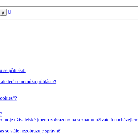
Pokročilé
Hledat
hledání
 se přihlásit!
 ale teď se nemůžu přihlásit?!
cookies“?
í?
o moje uživatelské jméno zobrazeno na seznamu uživatelů nacházejícíc
as se stále nezobrazuje správně!