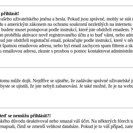
přihlásit!
vašeho uživatelského jména a hesla. Pokud jsou správné, mohly se stát 
adu s americkým zákonem na ochranu soukromí nezletilých na internetu
et, budete muset postupovat podle instrukcí, které jste obdrželi emailem.
m proběhla aktivace nově registrovaného účtu a to buď vámi, nebo adm
 jste obdrželi registrační email, pokračujte podle instrukcí, které v ně
at špatnou emailovou adresu, nebo byl email zachycen spam filtrem a s
ávnou emailovou adresu, zkuste s prosbou o pomoc kontaktovat administráto
tomu může dojít. Nejdříve se ujistěte, že zadáváte správné uživatelské 
abyste se ujistili, že jste nebyli zabanováni. Je také možné, že je na we
 teď se nemůžu přihlásit?!
akého důvodu deaktivoval nebo smazal váš účet. Na některých fórech tak
enapsali, čímž se zmenší velikost databáze. Pokud je to váš případ, zare