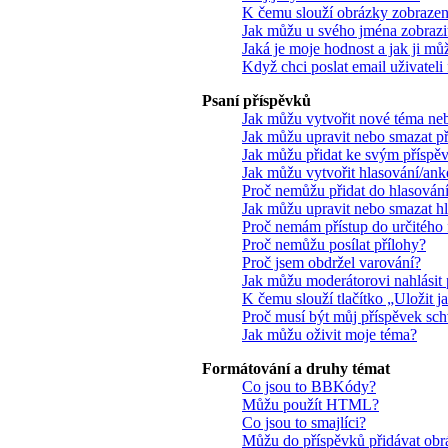
K čemu slouží obrázky zobrazen
Jak můžu u svého jména zobrazit
Jaká je moje hodnost a jak ji mů
Když chci poslat email uživateli 
Psaní příspěvků
Jak můžu vytvořit nové téma ne
Jak můžu upravit nebo smazat p
Jak můžu přidat ke svým příspě
Jak můžu vytvořit hlasování/ank
Proč nemůžu přidat do hlasování
Jak můžu upravit nebo smazat h
Proč nemám přístup do určitého 
Proč nemůžu posílat přílohy?
Proč jsem obdržel varování?
Jak můžu moderátorovi nahlásit 
K čemu slouží tlačítko „Uložit 
Proč musí být můj příspěvek sc
Jak můžu oživit moje téma?
Formátování a druhy témat
Co jsou to BBKódy?
Můžu použít HTML?
Co jsou to smajlíci?
Můžu do příspěvků přidávat obr