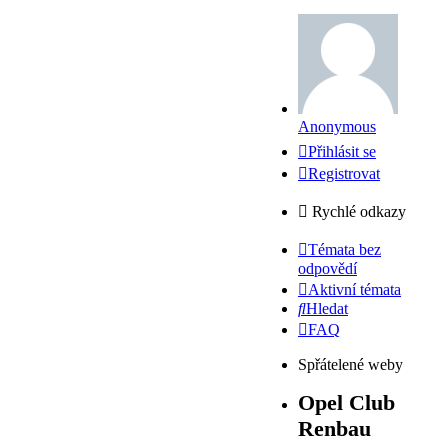
Anonymous
Přihlásit se
Registrovat
Rychlé odkazy
Témata bez
odpovědí
Aktivní témata
Hledat
FAQ
Spřátelené weby
Opel Club
Renbau