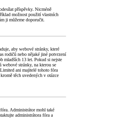
l odesílat příspěvky. Nicméně
příklad možnost použití vlastních
vám ji můžeme doporučit.
duje, aby webové stránky, které
s rodičů nebo nějaké jiné potvrzení
 mladších 13 let. Pokud si nejste
ýká webové stránky, na kterou se
imited ani majitelé tohoto fóra
, kromě těch uvedených v otázce
 fóra. Administrátor mohl také
aktujte administrátora fóra a