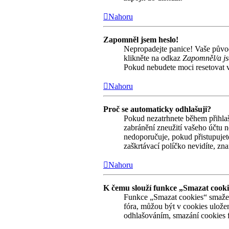
Nahoru
Zapomněl jsem heslo!
Nepropadejte panice! Vaše původn
klikněte na odkaz
Zapomněl/a js
Pokud nebudete moci resetovat va
Nahoru
Proč se automaticky odhlašuji?
Pokud nezatrhnete během přihla
zabránění zneužití vašeho účtu n
nedoporučuje, pokud přistupujete
zaškrtávací políčko nevidíte, zna
Nahoru
K čemu slouží funkce „Smazat cook
Funkce „Smazat cookies“ smaže 
fóra, můžou být v cookies uložen
odhlašováním, smazání cookies 