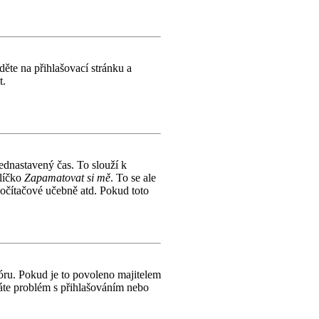
děte na přihlašovací stránku a
t.
řednastavený čas. To slouží k
olíčko
Zapamatovat si mě
. To se ale
počítačové učebně atd. Pokud toto
ru. Pokud je to povoleno majitelem
máte problém s přihlašováním nebo