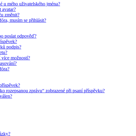
é u mého uživatelského jména?
 avatar?
žu změnit?
fóra, musím se přihlásit?
bo poslat odpověď?
říspěvek?
vků podpis?
etu?
 více možností?
lasování?
fóra?
příspěvek?
jako rozepsanou zprávu“ zobrazené při psaní příspěvku?
hválen?
ázky?