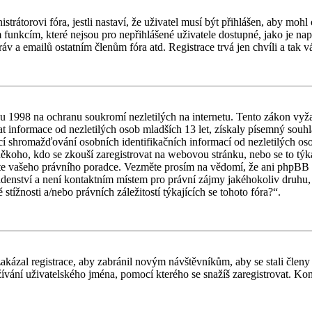
trátorovi fóra, jestli nastaví, že uživatel musí být přihlášen, aby moh
ím funkcím, které nejsou pro nepřihlášené uživatele dostupné, jako je na
áv a emailů ostatním členům fóra atd. Registrace trvá jen chvíli a tak 
1998 na ochranu soukromí nezletilých na internetu. Tento zákon vyža
informace od nezletilých osob mladších 13 let, získaly písemný souhla
í shromažďování osobních identifikačních informací od nezletilých osob
ako někoho, kdo se zkouší zaregistrovat na webovou stránku, nebo se to t
ujte vašeho právního poradce. Vezměte prosím na vědomí, že ani phpBB L
denství a není kontaktním místem pro právní zájmy jakéhokoliv druhu
ížnosti a/nebo právních záležitostí týkajících se tohoto fóra?“.
zakázal registrace, aby zabránil novým návštěvníkům, aby se stali členy
ívání uživatelského jména, pomocí kterého se snažíš zaregistrovat. Kont