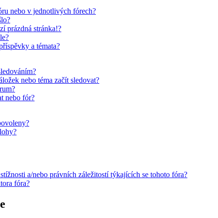
ru nebo v jednotlivých fórech?
šlo?
zí prázdná stránka!?
le?
 příspěvky a témata?
 sledováním?
áložek nebo téma začít sledovat?
órum?
t nebo fór?
 povoleny?
ílohy?
žnosti a/nebo právních záležitostí týkajících se tohoto fóra?
tora fóra?
ce