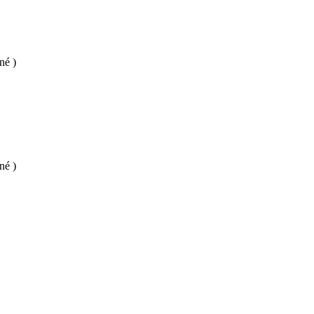
né )
né )