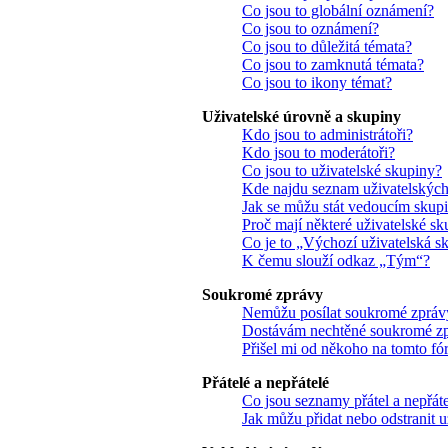
Co jsou to globální oznámení?
Co jsou to oznámení?
Co jsou to důležitá témata?
Co jsou to zamknutá témata?
Co jsou to ikony témat?
Uživatelské úrovně a skupiny
Kdo jsou to administrátoři?
Kdo jsou to moderátoři?
Co jsou to uživatelské skupiny?
Kde najdu seznam uživatelských 
Jak se můžu stát vedoucím skup
Proč mají některé uživatelské sk
Co je to „Výchozí uživatelská s
K čemu slouží odkaz „Tým“?
Soukromé zprávy
Nemůžu posílat soukromé zpráv
Dostávám nechtěné soukromé z
Přišel mi od někoho na tomto fó
Přátelé a nepřátelé
Co jsou seznamy přátel a nepřát
Jak můžu přidat nebo odstranit 