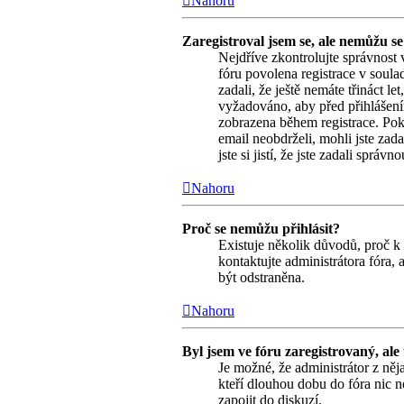
Nahoru
Zaregistroval jsem se, ale nemůžu se 
Nejdříve zkontrolujte správnost 
fóru povolena registrace v soul
zadali, že ještě nemáte třináct l
vyžadováno, aby před přihlášení
zobrazena během registrace. Pokud
email neobdrželi, mohli jste zad
jste si jistí, že jste zadali spr
Nahoru
Proč se nemůžu přihlásit?
Existuje několik důvodů, proč k 
kontaktujte administrátora fóra, 
být odstraněna.
Nahoru
Byl jsem ve fóru zaregistrovaný, ale
Je možné, že administrátor z něj
kteří dlouhou dobu do fóra nic n
zapojit do diskuzí.