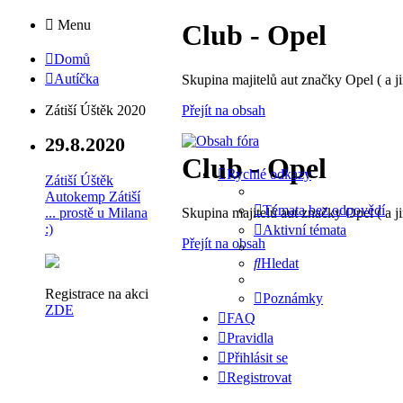
Menu
Club - Opel
Domů
Autíčka
Skupina majitelů aut značky Opel ( a ji
Přejít na obsah
Zátiší Úštěk 2020
29.8.2020
Club - Opel
Rychlé odkazy
Zátiší Úštěk
Autokemp Zátiší
Témata bez odpovědí
Skupina majitelů aut značky Opel ( a ji
... prostě u Milana
:)
Aktivní témata
Přejít na obsah
Hledat
Registrace na akci
Poznámky
ZDE
FAQ
Pravidla
Přihlásit se
Registrovat