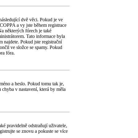
následující dvě věci. Pokud je ve
 COPPA a vy jste během registrace
 Na některých fórech je také
inistrátorem. Tato informace byla
m najdete. Pokud jste registrační
končil ve složce se spamy. Pokud
ra fóra.
jméno a heslo. Pokud tomu tak je,
bu chyba v nastavení, která by měla
é pravidelně odstraňují uživatele,
gistrujte se znovu a pokuste se více