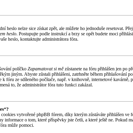
í heslo nelze sice získat zpět, ale můžete ho jednoduše resetovat. Přej
em heslo
. Postupujte podle instrukcí a brzy se opět budete moci přihlási
še heslo, kontaktujte administrátora fóra.
šování políčko
Zapamatovat si mě
zůstanete na fóru přihlášen jen po p
ěkým jiným. Abyste zůstali přihlášeni, zatrhněte během přihlašování p
 k fóru ze sdíleného počítače, např. v knihovně, internetové kavárně, 
mená to, že administrátor fóra tuto funkci zakázal.
ies“?
cookies vytvořené phpBB fórem, díky kterým zůstáváte přihlášen ve fó
y informace o tom, které příspěvky jste četli, a které ještě ne. Pokud 
fóra může pomoci.