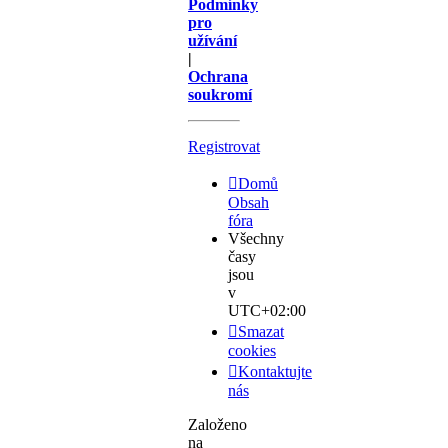
Podmínky
pro
užívání
|
Ochrana
soukromí
Registrovat
Domů
Obsah
fóra
Všechny
časy
jsou
v
UTC+02:00
Smazat
cookies
Kontaktujte
nás
Založeno
na