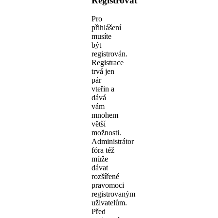
Registrovat
Pro
přihlášení
musíte
být
registrován.
Registrace
trvá jen
pár
vteřin a
dává
vám
mnohem
větší
možnosti.
Administrátor
fóra též
může
dávat
rozšířené
pravomoci
registrovaným
uživatelům.
Před