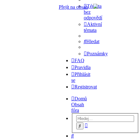
Témata
Přejít na obsah
bez
odpovědí
Aktivní
témata
Hledat
Poznámky
FAQ
Pravidla
Přihlásit
se
Registrovat
Domů
Obsah
fóra
Pokročilé
Hledat
hledání
Hledat