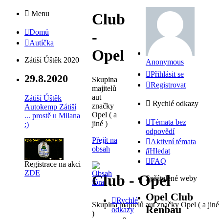
Menu
Club
Domů
-
Autíčka
Opel
Zátiší Úštěk 2020
Anonymous
Přihlásit se
29.8.2020
Skupina
Registrovat
majitelů
aut
Zátiší Úštěk
Rychlé odkazy
značky
Autokemp Zátiší
Opel ( a
... prostě u Milana
Témata bez
jiné )
:)
odpovědí
Přejít na
Aktivní témata
obsah
Hledat
FAQ
Registrace na akci
ZDE
Club - Opel
Spřátelené weby
Opel Club
Rychlé
Skupina majitelů aut značky Opel ( a jiné
Renbau
odkazy
)