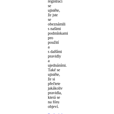
registrací
se
ujistěte,
že jste
se
obeznámili
s našimi
podmínkami
pro
použití
a
s dalšími
pravidly
a
ujednáními.
Také se
ujistěte,
že si
přečtete
jakákoliv
pravidla,
která se
na fóru
objeví.