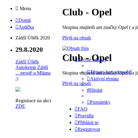
Menu
Club - Opel
Domů
Autíčka
Skupina majitelů aut značky Opel ( a ji
Přejít na obsah
Zátiší Úštěk 2020
29.8.2020
Club - Opel
Rychlé odkazy
Zátiší Úštěk
Autokemp Zátiší
Témata bez odpovědí
Skupina majitelů aut značky Opel ( a ji
... prostě u Milana
:)
Aktivní témata
Přejít na obsah
Hledat
Registrace na akci
Poznámky
ZDE
FAQ
Pravidla
Přihlásit se
Registrovat