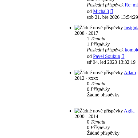
Poslední příspěvek
Re: mi
Zobrazit
od
Michal3
poslední
sob 21. bře 2026 13:54:29
příspěvek
Insigni
2008 - 2017 +
1
Témata
1
Příspěvky
Poslední příspěvek
komple
Zobraz
od
Pavel Soukup
posled
stř 04. led 2023 13:32:19
příspě
Adam
2012 - xxxx
0
Témata
0
Příspěvky
Žádné příspěvky
Agila
2000 - 2014
0
Témata
0
Příspěvky
Žádné příspěvky