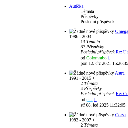
příspěvek
Autíčka
Témata
Příspěvky
Poslední příspěvek
Omeg
1986 - 2003
13
Témata
87
Příspěvky
Poslední příspěvek
Re: Ut
Zobrazit
od
Colommbo
poslední
pon 12. črc 2021 15:26:3
příspěvek
Astra
1991 - 2015 +
2
Témata
4
Příspěvky
Poslední příspěvek
Re: Co
Zobrazit
od
p.s.
poslední
stř 08. led 2025 11:32:05
příspěvek
Corsa
1982 - 2007 +
2
Témata