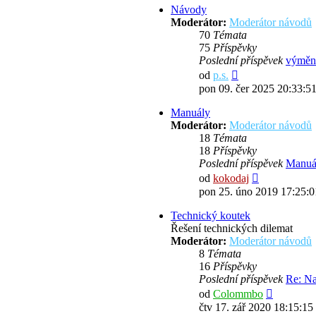
Návody
Moderátor:
Moderátor návodů
70
Témata
75
Příspěvky
Poslední příspěvek
výměn
Zobrazit
od
p.s.
poslední
pon 09. čer 2025 20:33:5
příspěvek
Manuály
Moderátor:
Moderátor návodů
18
Témata
18
Příspěvky
Poslední příspěvek
Manuál
Zobrazit
od
kokodaj
poslední
pon 25. úno 2019 17:25:0
příspěvek
Technický koutek
Řešení technických dilemat
Moderátor:
Moderátor návodů
8
Témata
16
Příspěvky
Poslední příspěvek
Re: N
Zobrazit
od
Colommbo
poslední
čtv 17. zář 2020 18:15:15