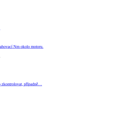
a
ahovací Nm okolo motoru.
5
 zkontrolovat, případně…