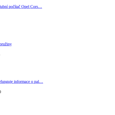
lubní počítač Opel Cors…
pružiny
8
funguje informace o pal…
0