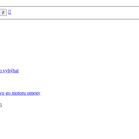
Pokročilé
Hledat
hledání
m vyhýbat
vo go motoru omegy
5