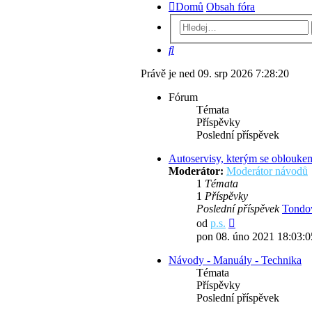
Domů
Obsah fóra
Hledat
Právě je ned 09. srp 2026 7:28:20
Fórum
Témata
Příspěvky
Poslední příspěvek
Autoservisy, kterým se oblouke
Moderátor:
Moderátor návodů
1
Témata
1
Příspěvky
Poslední příspěvek
Tondo
Zobrazit
od
p.s.
poslední
pon 08. úno 2021 18:03:0
příspěvek
Návody - Manuály - Technika
Témata
Příspěvky
Poslední příspěvek