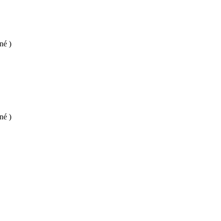
né )
né )