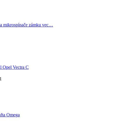
a mikrospínače zámku vec…
1
 Opel Vectra C
1
afta Omega