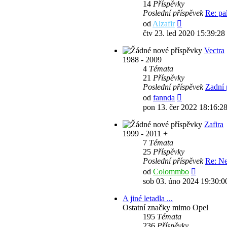
14
Příspěvky
Poslední příspěvek
Re: pa
Zobrazit
od
Alzafir
poslední
čtv 23. led 2020 15:39:28
příspěvek
Vectra
1988 - 2009
4
Témata
21
Příspěvky
Poslední příspěvek
Zadní 
Zobrazit
od
fannda
poslední
pon 13. čer 2022 18:16:2
příspěvek
Zafira
1999 - 2011 +
7
Témata
25
Příspěvky
Poslední příspěvek
Re: Ne
Zobrazit
od
Colommbo
poslední
sob 03. úno 2024 19:30:0
příspěvek
A jiné letadla ...
Ostatní značky mimo Opel
195
Témata
236
Příspěvky