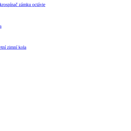
krospínač zámku octávie
a
tní zimní kola
it
ní
vek