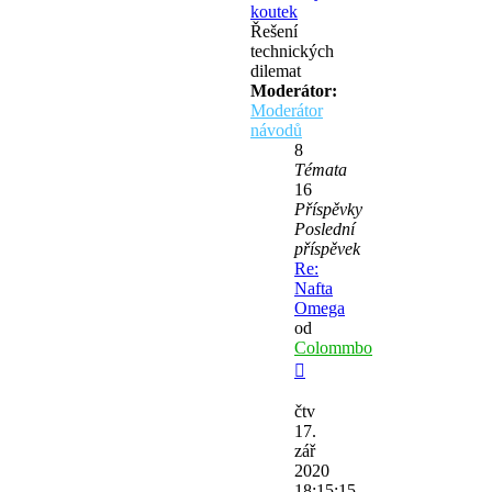
koutek
Řešení
technických
dilemat
Moderátor:
Moderátor
návodů
8
Témata
16
Příspěvky
Poslední
příspěvek
Re:
Nafta
Omega
od
Colommbo
Zobrazit
poslední
čtv
příspěvek
17.
zář
2020
18:15:15