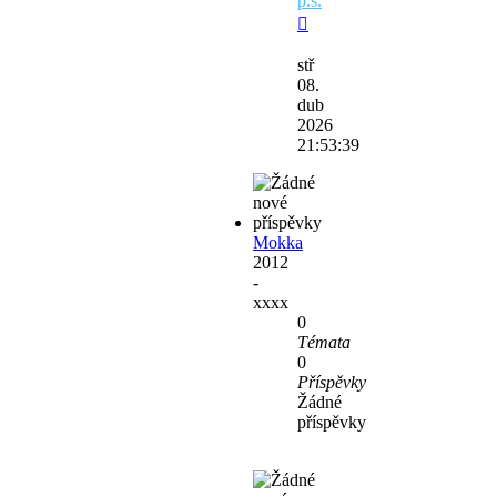
p.s.
Zobrazit
poslední
stř
příspěvek
08.
dub
2026
21:53:39
Mokka
2012
-
xxxx
0
Témata
0
Příspěvky
Žádné
příspěvky