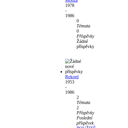
Monza
1978
-
1986
0
Témata
0
Příspěvky
Žádné
příspěvky
Rekord
1953
-
1986
2
Témata
2
Příspěvky
Poslední
příspěvek