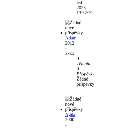
led
2023
13:32:19
Adam
2012
-
xxxx
0
Témata
0
Příspěvky
Žádné
příspěvky
Agila
2000
-