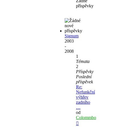
Žádné
příspěvky
Signum
2003
-
2008
1
Témata
2
Příspěvky
Poslední
příspěvek
Re:
Nefunkční
výhřev
zadního
…
od
Colommbo