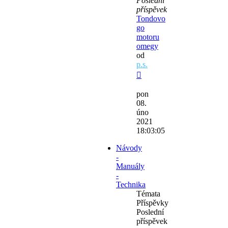
Poslední
příspěvek
Tondovo
go
motoru
omegy
od
p.s.
Zobrazit
poslední
pon
příspěvek
08.
úno
2021
18:03:05
Návody
-
Manuály
-
Technika
Témata
Příspěvky
Poslední
příspěvek