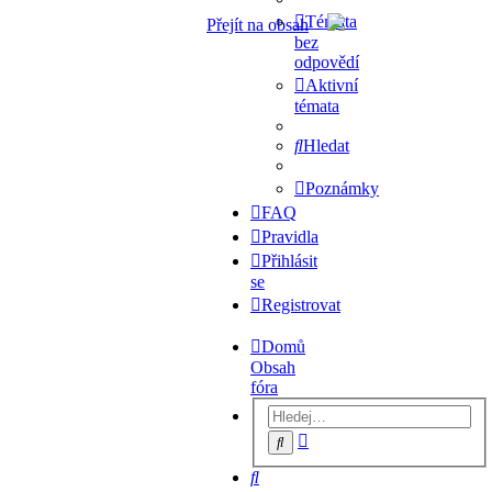
Témata
Přejít na obsah
bez
odpovědí
Aktivní
témata
Hledat
Poznámky
FAQ
Pravidla
Přihlásit
se
Registrovat
Domů
Obsah
fóra
Pokročilé
Hledat
hledání
Hledat