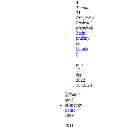
4
Témata
21
Příspěvky
Poslední
příspěvek
Zadní
pružiny
od
fannda
Zobrazit
poslední
pon
příspěvek
13.
čer
2022
18:16:28
Zafira
1999
-
2011