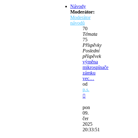
Návody
Moderátor:
Moderátor
návodů
70
Témata
75
Příspěvky
Poslední
příspěvek
výměna
mikrospínače
zámku
vec…
od
p.s.
Zobrazit
poslední
pon
příspěvek
09.
čer
2025
20:33:51