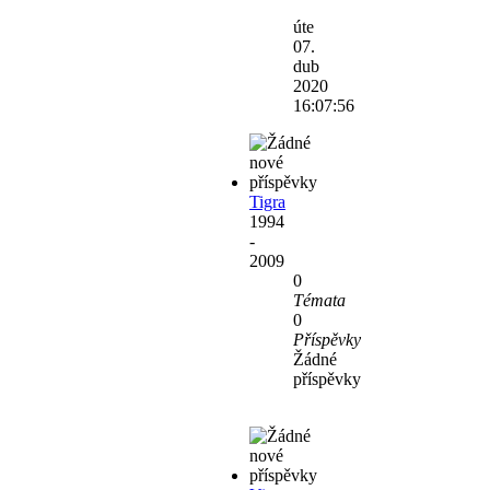
Zobrazit
poslední
úte
příspěvek
07.
dub
2020
16:07:56
Tigra
1994
-
2009
0
Témata
0
Příspěvky
Žádné
příspěvky