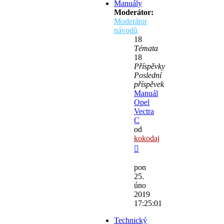
Manuály
Moderátor:
Moderátor
návodů
18
Témata
18
Příspěvky
Poslední
příspěvek
Manuál
Opel
Vectra
C
od
kokodaj
Zobrazit
poslední
pon
příspěvek
25.
úno
2019
17:25:01
Technický