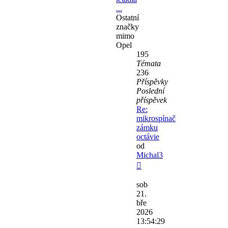
...
Ostatní
značky
mimo
Opel
195
Témata
236
Příspěvky
Poslední
příspěvek
Re:
mikrospínač
zámku
octávie
od
Michal3
Zobrazit
poslední
sob
příspěvek
21.
bře
2026
13:54:29