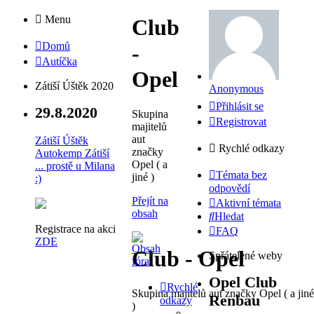
Menu
Club
Domů
-
Autíčka
Opel
Zátiší Úštěk 2020
Anonymous
Přihlásit se
29.8.2020
Skupina
Registrovat
majitelů
aut
Zátiší Úštěk
Rychlé odkazy
značky
Autokemp Zátiší
Opel ( a
... prostě u Milana
Témata bez
jiné )
:)
odpovědí
Přejít na
Aktivní témata
obsah
Hledat
Registrace na akci
FAQ
ZDE
Club - Opel
Spřátelené weby
Opel Club
Rychlé
Skupina majitelů aut značky Opel ( a jiné
Renbau
odkazy
)