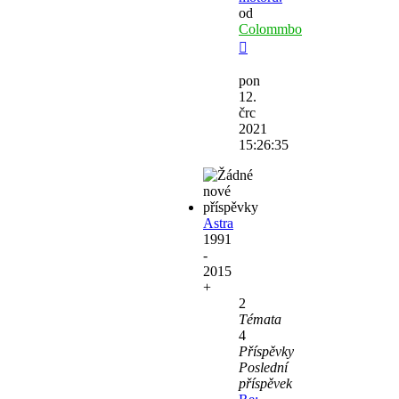
od
Colommbo
Zobrazit
poslední
pon
příspěvek
12.
črc
2021
15:26:35
Astra
1991
-
2015
+
2
Témata
4
Příspěvky
Poslední
příspěvek