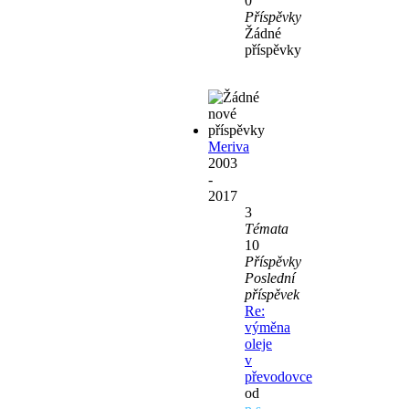
0
Příspěvky
Žádné
příspěvky
Meriva
2003
-
2017
3
Témata
10
Příspěvky
Poslední
příspěvek
Re:
výměna
oleje
v
převodovce
od