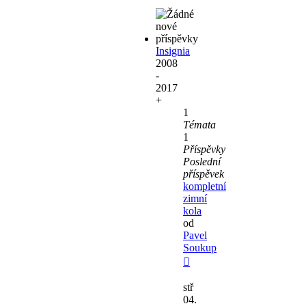
Insignia
2008
-
2017
+
1
Témata
1
Příspěvky
Poslední
příspěvek
kompletní
zimní
kola
od
Pavel
Soukup
Zobrazit
poslední
stř
příspěvek
04.