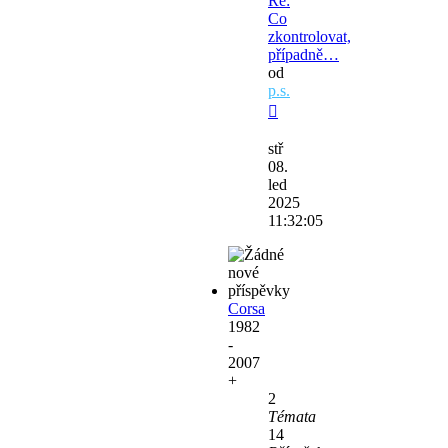
Re:
Co
zkontrolovat,
případně…
od
p.s.
Zobrazit
poslední
stř
příspěvek
08.
led
2025
11:32:05
Corsa
1982
-
2007
+
2
Témata
14