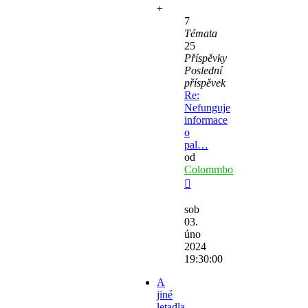
+
7
Témata
25
Příspěvky
Poslední
příspěvek
Re:
Nefunguje
informace
o
pal…
od
Colommbo
Zobrazit
poslední
sob
příspěvek
03.
úno
2024
19:30:00
A
jiné
letadla