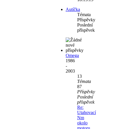
Autíčka
Témata
Příspěvky
Poslední
příspěvek
Omega
1986
-
2003
13
Témata
87
Příspěvky
Poslední
příspěvek
Re:
Utahovací
Nm
okolo
motoru.