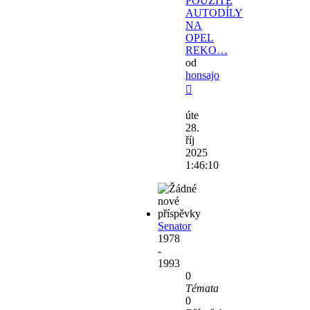
POUŽITÉ
AUTODÍLY
NA
OPEL
REKO…
od
honsajo
Zobrazit
poslední
úte
příspěvek
28.
říj
2025
1:46:10
Senator
1978
-
1993
0
Témata
0