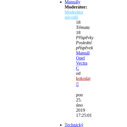
Manuály
Moderátor:
Moderátor
návodů
18
Témata
18
Příspěvky
Poslední
příspěvek
Manuál
Opel
Vectra
C
od
kokodaj
Zobrazit
poslední
pon
příspěvek
25.
úno
2019
17:25:01
Technický