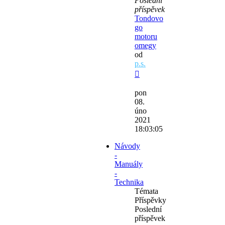
Poslední
příspěvek
Tondovo
go
motoru
omegy
od
p.s.
Zobrazit
poslední
pon
příspěvek
08.
úno
2021
18:03:05
Návody
-
Manuály
-
Technika
Témata
Příspěvky
Poslední
příspěvek