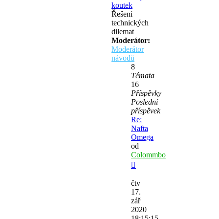
koutek
Řešení
technických
dilemat
Moderátor:
Moderátor
návodů
8
Témata
16
Příspěvky
Poslední
příspěvek
Re:
Nafta
Omega
od
Colommbo
Zobrazit
poslední
čtv
příspěvek
17.
zář
2020
18:15:15