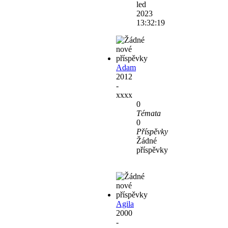
led
2023
13:32:19
Adam
2012
-
xxxx
0
Témata
0
Příspěvky
Žádné
příspěvky
Agila
2000
-