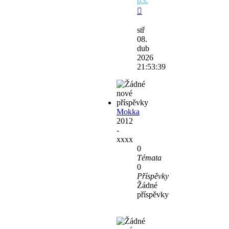
p.s.
Zobrazit
poslední
stř
příspěvek
08.
dub
2026
21:53:39
Mokka
2012
-
xxxx
0
Témata
0
Příspěvky
Žádné
příspěvky