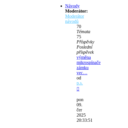
Návody
Moderátor:
Moderátor
návodů
70
Témata
75
Příspěvky
Poslední
příspěvek
výměna
mikrospínače
zámku
vec…
od
p.s.
Zobrazit
poslední
pon
příspěvek
09.
čer
2025
20:33:51