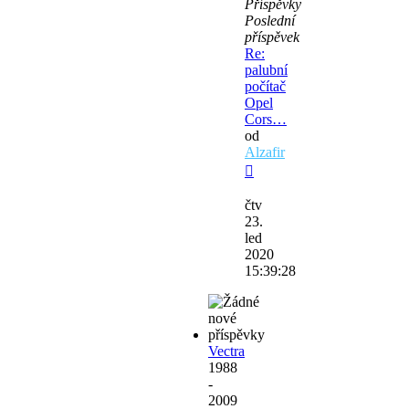
Příspěvky
Poslední
příspěvek
Re:
palubní
počítač
Opel
Cors…
od
Alzafir
Zobrazit
poslední
čtv
příspěvek
23.
led
2020
15:39:28
Vectra
1988
-
2009