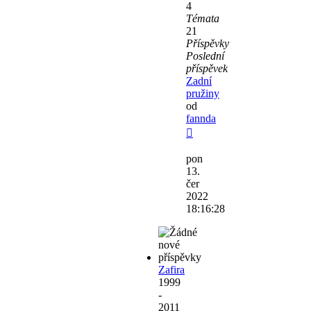
4
Témata
21
Příspěvky
Poslední
příspěvek
Zadní
pružiny
od
fannda
Zobrazit
poslední
pon
příspěvek
13.
čer
2022
18:16:28
Zafira
1999
-
2011