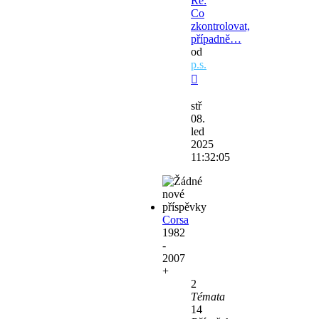
Re:
Co
zkontrolovat,
případně…
od
p.s.
Zobrazit
poslední
stř
příspěvek
08.
led
2025
11:32:05
Corsa
1982
-
2007
+
2
Témata
14