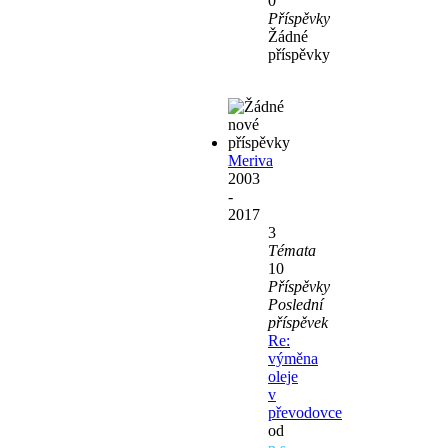
0
Příspěvky
Žádné
příspěvky
Meriva
2003
-
2017
3
Témata
10
Příspěvky
Poslední
příspěvek
Re:
výměna
oleje
v
převodovce
od