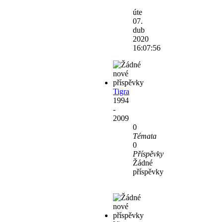
Zobrazit
poslední
úte
příspěvek
07.
dub
2020
16:07:56
Tigra
1994
-
2009
0
Témata
0
Příspěvky
Žádné
příspěvky