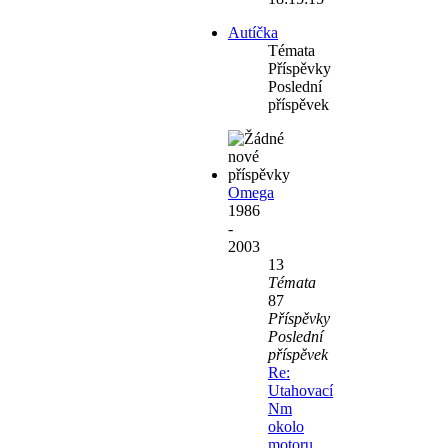
Autíčka
Témata
Příspěvky
Poslední
příspěvek
Omega
1986
-
2003
13
Témata
87
Příspěvky
Poslední
příspěvek
Re:
Utahovací
Nm
okolo
motoru.