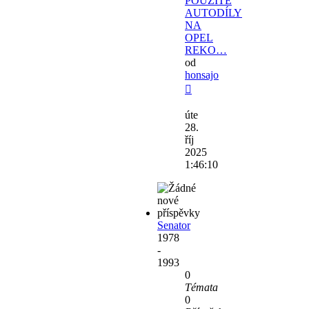
POUŽITÉ
AUTODÍLY
NA
OPEL
REKO…
od
honsajo
Zobrazit
poslední
úte
příspěvek
28.
říj
2025
1:46:10
Senator
1978
-
1993
0
Témata
0