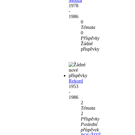
Monza
1978
-
1986
0
Témata
0
Příspěvky
Žádné
příspěvky
Rekord
1953
-
1986
2
Témata
2
Příspěvky
Poslední
příspěvek