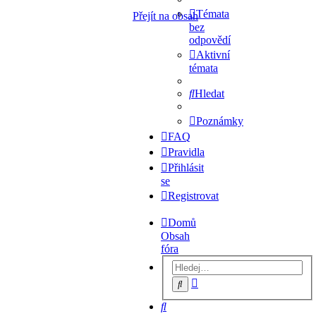
Témata
Přejít na obsah
bez
odpovědí
Aktivní
témata
Hledat
Poznámky
FAQ
Pravidla
Přihlásit
se
Registrovat
Domů
Obsah
fóra
Pokročilé
Hledat
hledání
Hledat