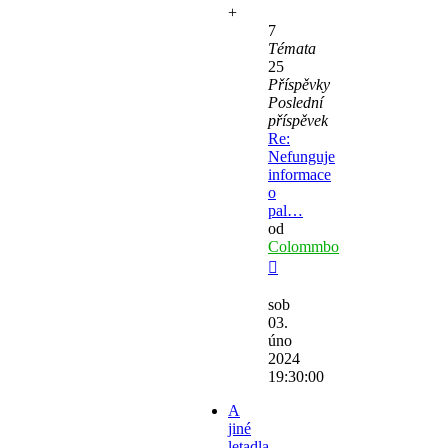
+
7
Témata
25
Příspěvky
Poslední
příspěvek
Re:
Nefunguje
informace
o
pal…
od
Colommbo
Zobrazit
poslední
sob
příspěvek
03.
úno
2024
19:30:00
A
jiné
letadla