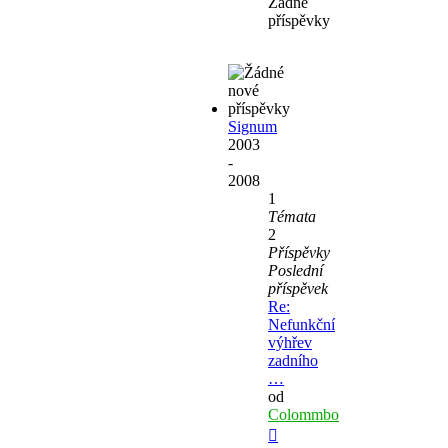
Žádné
příspěvky
Signum
2003
-
2008
1
Témata
2
Příspěvky
Poslední
příspěvek
Re:
Nefunkční
výhřev
zadního
…
od
Colommbo