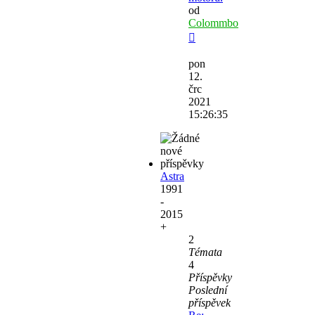
od
Colommbo
Zobrazit
poslední
pon
příspěvek
12.
črc
2021
15:26:35
Astra
1991
-
2015
+
2
Témata
4
Příspěvky
Poslední
příspěvek