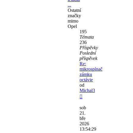
...
Ostatní
značky
mimo
Opel
195
Témata
236
Příspěvky
Poslední
příspěvek
Re:
mikrospínač
zámku
octávie
od
Michal3
Zobrazit
poslední
sob
příspěvek
21.
bře
2026
13:54:29