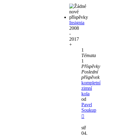
Insignia
2008
-
2017
+
1
Témata
1
Příspěvky
Poslední
příspěvek
kompletní
zimní
kola
od
Pavel
Soukup
Zobrazit
poslední
stř
příspěvek
04.