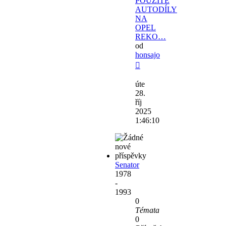
POUŽITÉ
AUTODÍLY
NA
OPEL
REKO…
od
honsajo
Zobrazit
poslední
úte
příspěvek
28.
říj
2025
1:46:10
Senator
1978
-
1993
0
Témata
0