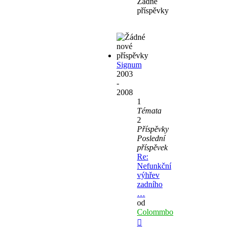
Žádné
příspěvky
Signum
2003
-
2008
1
Témata
2
Příspěvky
Poslední
příspěvek
Re:
Nefunkční
výhřev
zadního
…
od
Colommbo