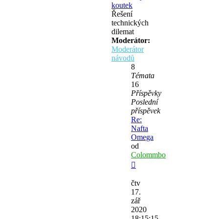
koutek
Řešení
technických
dilemat
Moderátor:
Moderátor
návodů
8
Témata
16
Příspěvky
Poslední
příspěvek
Re:
Nafta
Omega
od
Colommbo
Zobrazit
poslední
čtv
příspěvek
17.
zář
2020
18:15:15