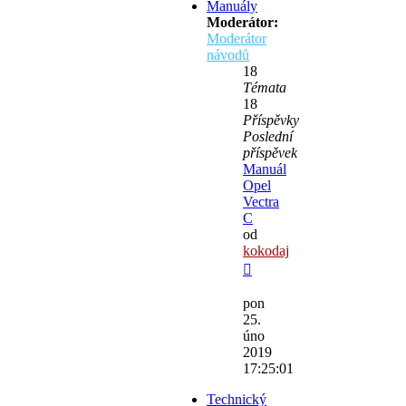
Manuály
Moderátor:
Moderátor
návodů
18
Témata
18
Příspěvky
Poslední
příspěvek
Manuál
Opel
Vectra
C
od
kokodaj
Zobrazit
poslední
pon
příspěvek
25.
úno
2019
17:25:01
Technický