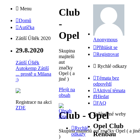
Menu
Club
Domů
-
Autíčka
Opel
Zátiší Úštěk 2020
Anonymous
Přihlásit se
29.8.2020
Skupina
Registrovat
majitelů
aut
Zátiší Úštěk
Rychlé odkazy
značky
Autokemp Zátiší
Opel ( a
... prostě u Milana
Témata bez
jiné )
:)
odpovědí
Přejít na
Aktivní témata
obsah
Hledat
Registrace na akci
FAQ
ZDE
Club - Opel
Spřátelené weby
Opel Club
Rychlé
Skupina majitelů aut značky Opel ( a jiné
Renbau
odkazy
)