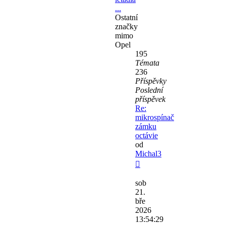
...
Ostatní
značky
mimo
Opel
195
Témata
236
Příspěvky
Poslední
příspěvek
Re:
mikrospínač
zámku
octávie
od
Michal3
Zobrazit
poslední
sob
příspěvek
21.
bře
2026
13:54:29