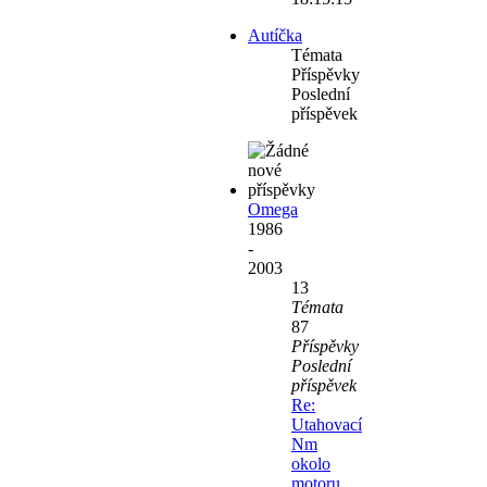
Autíčka
Témata
Příspěvky
Poslední
příspěvek
Omega
1986
-
2003
13
Témata
87
Příspěvky
Poslední
příspěvek
Re:
Utahovací
Nm
okolo
motoru.