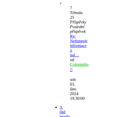
+
7
Témata
25
Příspěvky
Poslední
příspěvek
Re:
Nefunguje
informace
o
pal…
od
Colommbo
Zobrazit
poslední
sob
příspěvek
03.
úno
2024
19:30:00
A
jiné
letadla