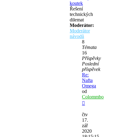
koutek
Řešení
technických
dilemat
Moderátor:
Moderátor
návodů
8
Témata
16
Příspěvky
Poslední
příspěvek
Re:
Nafta
Omega
od
Colommbo
Zobrazit
poslední
čtv
příspěvek
17.
zář
2020
18:15:15