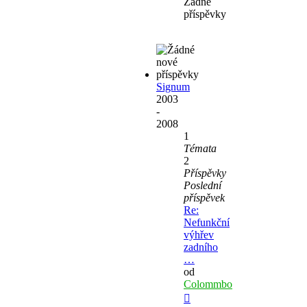
Žádné
příspěvky
Signum
2003
-
2008
1
Témata
2
Příspěvky
Poslední
příspěvek
Re:
Nefunkční
výhřev
zadního
…
od
Colommbo