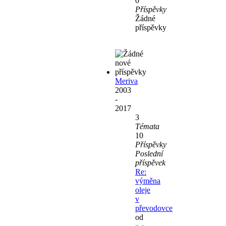
0
Příspěvky
Žádné
příspěvky
Meriva
2003
-
2017
3
Témata
10
Příspěvky
Poslední
příspěvek
Re:
výměna
oleje
v
převodovce
od