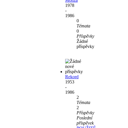
Monza
1978
-
1986
0
Témata
0
Příspěvky
Žádné
příspěvky
Rekord
1953
-
1986
2
Témata
2
Příspěvky
Poslední
příspěvek