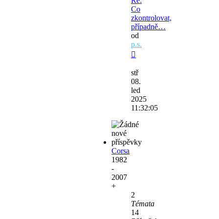
Re:
Co
zkontrolovat,
případně…
od
p.s.
Zobrazit
poslední
stř
příspěvek
08.
led
2025
11:32:05
Corsa
1982
-
2007
+
2
Témata
14