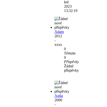
led
2023
13:32:19
Adam
2012
-
xxxx
0
Témata
0
Příspěvky
Žádné
příspěvky
Agila
2000
-