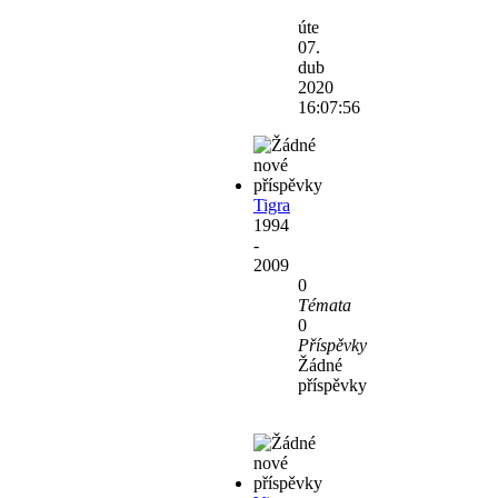
Zobrazit
poslední
úte
příspěvek
07.
dub
2020
16:07:56
Tigra
1994
-
2009
0
Témata
0
Příspěvky
Žádné
příspěvky