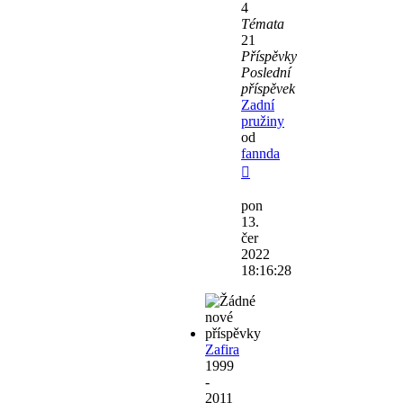
4
Témata
21
Příspěvky
Poslední
příspěvek
Zadní
pružiny
od
fannda
Zobrazit
poslední
pon
příspěvek
13.
čer
2022
18:16:28
Zafira
1999
-
2011