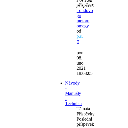
Poslední
příspěvek
Tondovo
go
motoru
omegy
od
p.s.
Zobrazit
poslední
pon
příspěvek
08.
úno
2021
18:03:05
Návody
-
Manuály
-
Technika
Témata
Příspěvky
Poslední
příspěvek