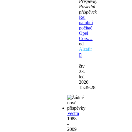
Příspěvky
Poslední
příspěvek
Re:
palubní
počítač
Opel
Cors…
od
Alzafir
Zobrazit
poslední
čtv
příspěvek
23.
led
2020
15:39:28
Vectra
1988
-
2009