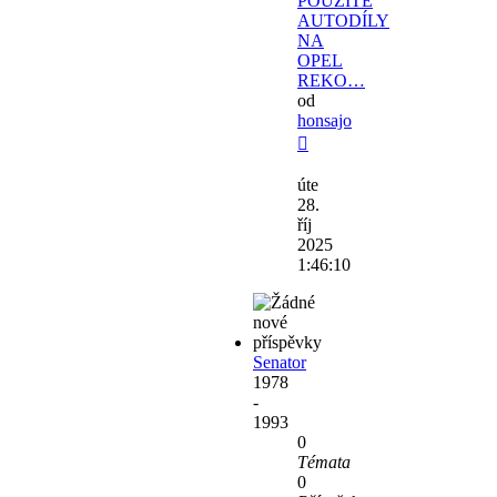
POUŽITÉ
AUTODÍLY
NA
OPEL
REKO…
od
honsajo
Zobrazit
poslední
úte
příspěvek
28.
říj
2025
1:46:10
Senator
1978
-
1993
0
Témata
0