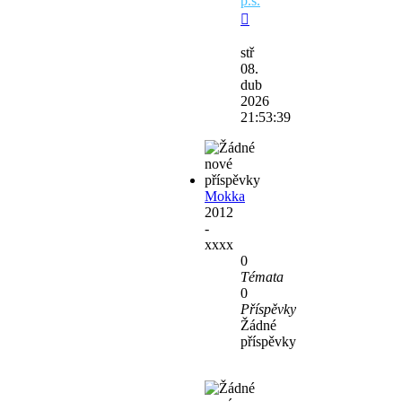
p.s.
Zobrazit
poslední
stř
příspěvek
08.
dub
2026
21:53:39
Mokka
2012
-
xxxx
0
Témata
0
Příspěvky
Žádné
příspěvky