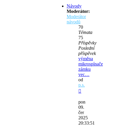
Návody
Moderátor:
Moderátor
návodů
70
Témata
75
Příspěvky
Poslední
příspěvek
výměna
mikrospínače
zámku
vec…
od
p.s.
Zobrazit
poslední
pon
příspěvek
09.
čer
2025
20:33:51