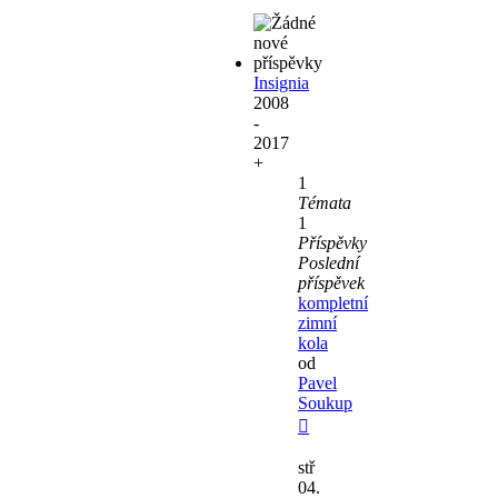
Insignia
2008
-
2017
+
1
Témata
1
Příspěvky
Poslední
příspěvek
kompletní
zimní
kola
od
Pavel
Soukup
Zobrazit
poslední
stř
příspěvek
04.