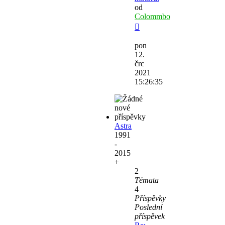
od
Colommbo
Zobrazit
poslední
pon
příspěvek
12.
črc
2021
15:26:35
Astra
1991
-
2015
+
2
Témata
4
Příspěvky
Poslední
příspěvek