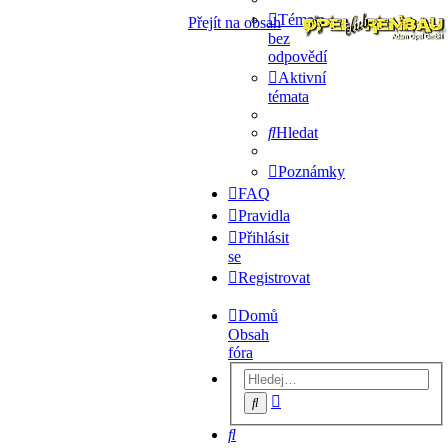
Témata
Přejít na obsah
bez
odpovědí
Aktivní
témata
Hledat
Poznámky
FAQ
Pravidla
Přihlásit
se
Registrovat
Domů
Obsah
fóra
Pokročilé
Hledat
hledání
Hledat