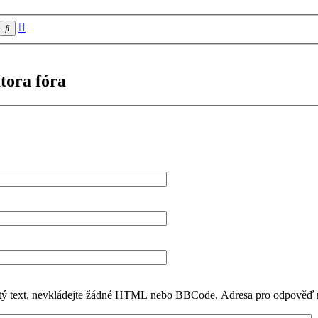
Pokročilé
Hledat
hledání
tora fóra
stý text, nevkládejte žádné HTML nebo BBCode. Adresa pro odpověď n