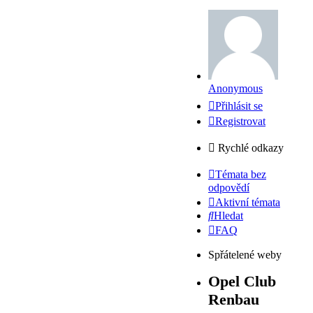
Anonymous
Přihlásit se
Registrovat
Rychlé odkazy
Témata bez
odpovědí
Aktivní témata
Hledat
FAQ
Spřátelené weby
Opel Club
Renbau