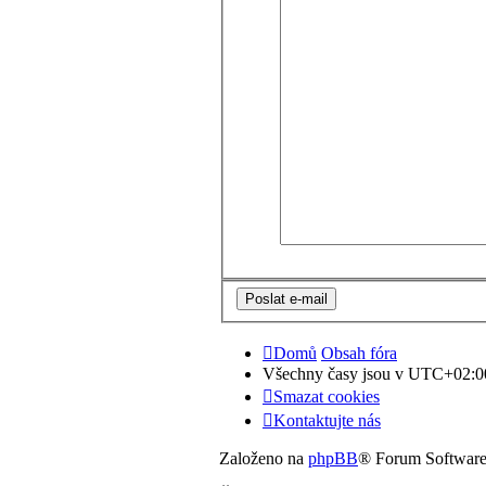
Domů
Obsah fóra
Všechny časy jsou v
UTC+02:0
Smazat cookies
Kontaktujte nás
Založeno na
phpBB
® Forum Softwar