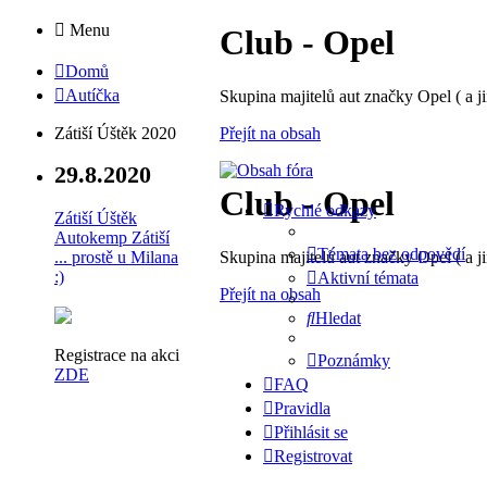
Menu
Club - Opel
Domů
Autíčka
Skupina majitelů aut značky Opel ( a ji
Přejít na obsah
Zátiší Úštěk 2020
29.8.2020
Club - Opel
Rychlé odkazy
Zátiší Úštěk
Autokemp Zátiší
Témata bez odpovědí
Skupina majitelů aut značky Opel ( a ji
... prostě u Milana
:)
Aktivní témata
Přejít na obsah
Hledat
Registrace na akci
Poznámky
ZDE
FAQ
Pravidla
Přihlásit se
Registrovat