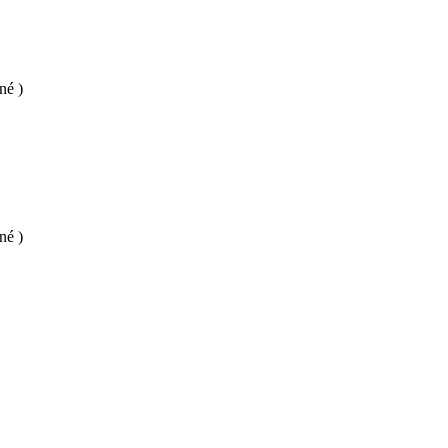
né )
né )