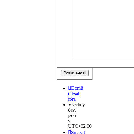
Domů
Obsah
fóra
Všechny
časy
jsou
v
UTC+02:00
Smazat