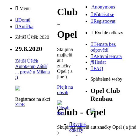
Anonymous
Menu
Club
Přihlásit se
Domů
-
Registrovat
Autíčka
Opel
Rychlé odkazy
Zátiší Úštěk 2020
Témata bez
29.8.2020
Skupina
odpovědí
majitelů
Aktivní témata
aut
Zátiší Úštěk
Hledat
značky
Autokemp Zátiší
FAQ
Opel ( a
... prostě u Milana
jiné )
:)
Spřátelené weby
Přejít na
Opel Club
obsah
Renbau
Registrace na akci
ZDE
Club - Opel
Rychlé
Skupina majitelů aut značky Opel ( a jiné
odkazy
)