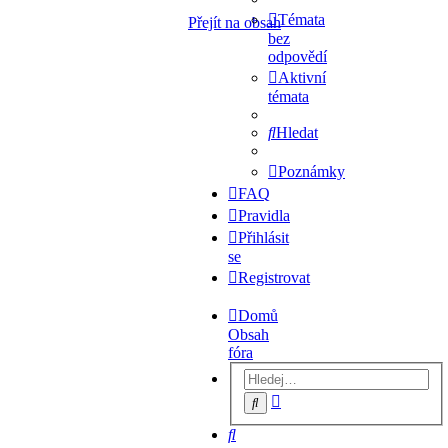
Témata
Přejít na obsah
bez
odpovědí
Aktivní
témata
Hledat
Poznámky
FAQ
Pravidla
Přihlásit
se
Registrovat
Domů
Obsah
fóra
Pokročilé
Hledat
hledání
Hledat