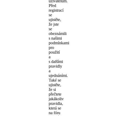
uživatelům.
Před
registrací
se
ujistěte,
že jste
se
obeznámili
s našimi
podmínkami
pro
použití
a
s dalšími
pravidly
a
ujednáními.
Také se
ujistěte,
že si
přečtete
jakákoliv
pravidla,
která se
na fóru