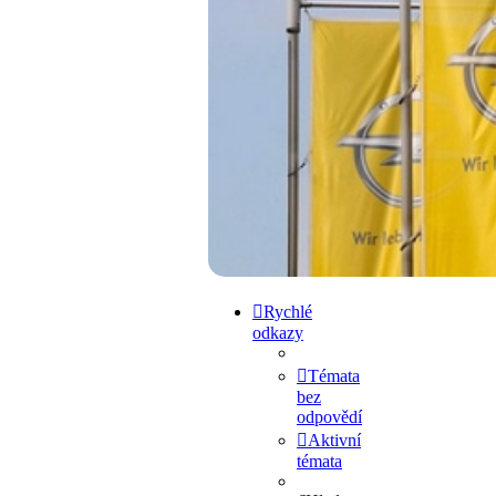
Přejít na obsah
Rychlé
odkazy
Témata
bez
odpovědí
Aktivní
témata