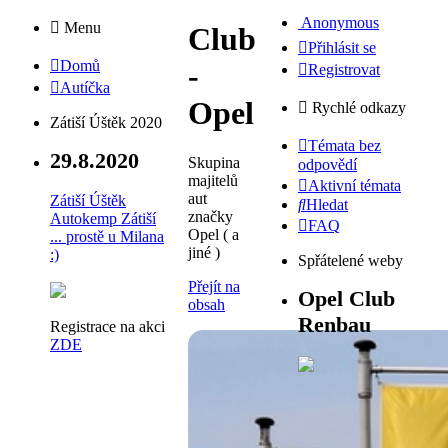
Anonymous
Menu
Club
Přihlásit se
Domů
-
Registrovat
Autíčka
Opel
Rychlé odkazy
Zátiší Úštěk 2020
Témata bez
29.8.2020
Skupina
odpovědí
majitelů
Aktivní témata
aut
Zátiší Úštěk
Hledat
značky
Autokemp Zátiší
FAQ
Opel ( a
... prostě u Milana
jiné )
:)
Spřátelené weby
Přejít na
Opel Club
obsah
Renbau
Registrace na akci
ZDE
Club - Opel
Skupina majitelů aut značky Opel ( a jiné
)