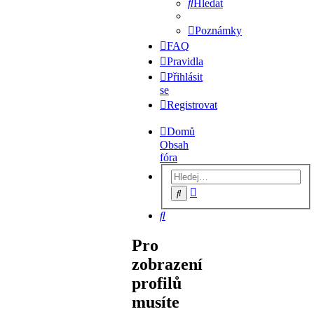
Hledat
Poznámky
FAQ
Pravidla
Přihlásit
se
Registrovat
Domů
Obsah
fóra
Pokročilé
Hledat
hledání
Hledat
Pro
zobrazení
profilů
musíte