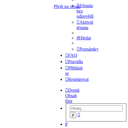
Témata
Přejít na obsah
bez
odpovědí
Aktivní
témata
Hledat
Poznámky
FAQ
Pravidla
Přihlásit
se
Registrovat
Domů
Obsah
fóra
Pokročilé
Hledat
hledání
Hledat