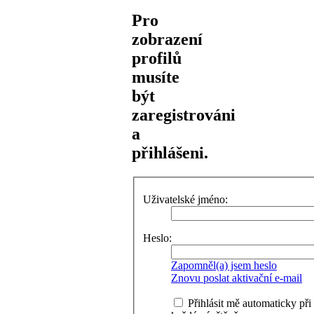
Pro
zobrazení
profilů
musíte
být
zaregistrováni
a
přihlášeni.
Uživatelské jméno:
Heslo:
Zapomněl(a) jsem heslo
Znovu poslat aktivační e-mail
Přihlásit mě automaticky při