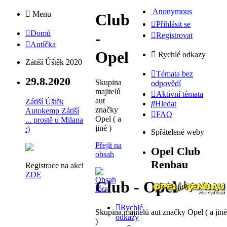
Anonymous
Menu
Club
Přihlásit se
Domů
-
Registrovat
Autíčka
Opel
Rychlé odkazy
Zátiší Úštěk 2020
Témata bez
29.8.2020
Skupina
odpovědí
majitelů
Aktivní témata
aut
Zátiší Úštěk
Hledat
značky
Autokemp Zátiší
FAQ
Opel ( a
... prostě u Milana
jiné )
:)
Spřátelené weby
Přejít na
Opel Club
obsah
Renbau
Registrace na akci
ZDE
Club - Opel
Rychlé
Skupina majitelů aut značky Opel ( a jiné
odkazy
)