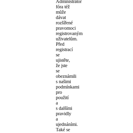
Administrátor
fóra též
může
dávat
rozšířené
pravomoci
registrovaným
uživatelům.
Před
registrací
se
ujistěte,
že jste
se
obeznámili
s našimi
podmínkami
pro
použití
a
s dalšími
pravidly
a
ujednáními.
Také se