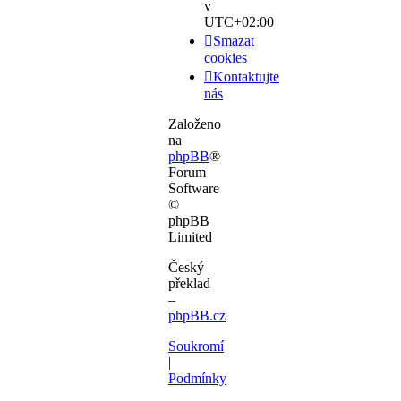
v
UTC+02:00
Smazat
cookies
Kontaktujte
nás
Založeno
na
phpBB
®
Forum
Software
©
phpBB
Limited
Český
překlad
–
phpBB.cz
Soukromí
|
Podmínky