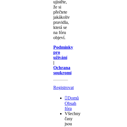
ujistěte,
že si
přečtete
jakákoliv
pravidla,
která se
na fóru
objeví.
Podmínky
pro
užívání
|
Ochrana
soukromí
Registrovat
Domů
Obsah
fóra
Všechny
časy
jsou