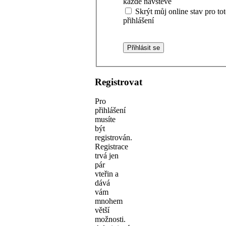
každé návštěvě
Skrýt můj online stav pro to
přihlášení
Registrovat
Pro
přihlášení
musíte
být
registrován.
Registrace
trvá jen
pár
vteřin a
dává
vám
mnohem
větší
možnosti.