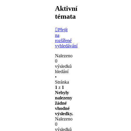
Aktivní
témata
Přejít
na
rozšířené
vyhledávání
Nalezeno
0
výsledků
hledání
•
Stránka
1
z
1
Nebyly
nalezeny
žádné
vhodné
výsledky.
Nalezeno
0
výsledků