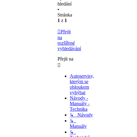
hledání
•
Stránka
1
z
1
Přejít
na
rozšířené
vyhledávání
Přejít na
Autoservisy,
kterým se
obloukem
vyhýbat
Návody -
Manuály -
Technika
↳ Návody
↳
Manuály
↳