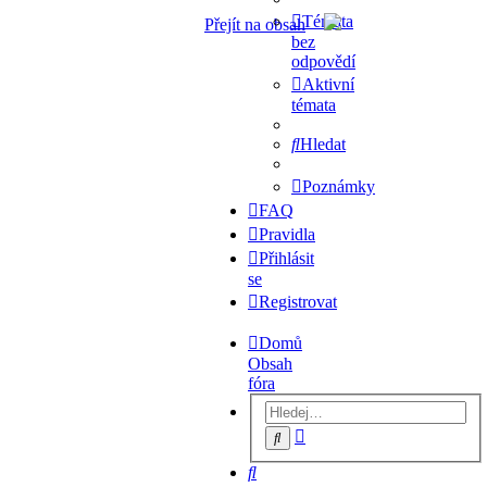
Témata
Přejít na obsah
bez
odpovědí
Aktivní
témata
Hledat
Poznámky
FAQ
Pravidla
Přihlásit
se
Registrovat
Domů
Obsah
fóra
Pokročilé
Hledat
hledání
Hledat