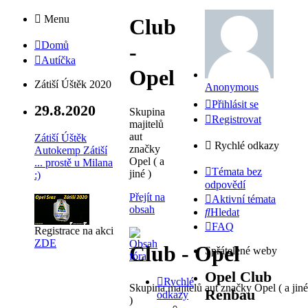
Menu
Club
Domů
-
Autíčka
Opel
Zátiší Úštěk 2020
Anonymous
Přihlásit se
29.8.2020
Skupina
Registrovat
majitelů
aut
Zátiší Úštěk
Rychlé odkazy
značky
Autokemp Zátiší
Opel ( a
... prostě u Milana
Témata bez
jiné )
:)
odpovědí
Přejít na
Aktivní témata
obsah
Hledat
FAQ
Registrace na akci
ZDE
Club - Opel
Spřátelené weby
Opel Club
Rychlé
Skupina majitelů aut značky Opel ( a jiné
Renbau
odkazy
)