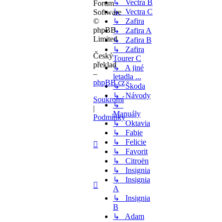
↳ Vectra B
Forum
↳ Vectra C
Software
©
↳ Zafira
phpBB
↳ Zafira A
Limited
↳ Zafira B
↳ Zafira
Český
Tourer C
překlad
↳ A jiné
–
letadla ...
phpBB.cz
↳ Škoda
↳ Návody
Soukromí
↳
|
Manuály
Podmínky
↳ Oktavia
↳ Fabie
↳ Felicie
↳ Favorit
↳ Citroën
↳ Insignia
↳ Insignia
A
↳ Insignia
B
↳ Adam