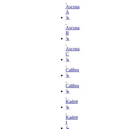
Ascona
A
↳
Ascona
B
↳
Ascona
C
↳
Calibra
↳
Calibra
↳
Kadett
↳
Kadett
I
↳