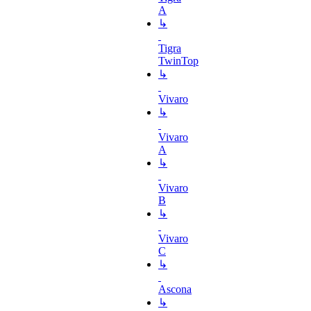
A
↳
Tigra
TwinTop
↳
Vivaro
↳
Vivaro
A
↳
Vivaro
B
↳
Vivaro
C
↳
Ascona
↳