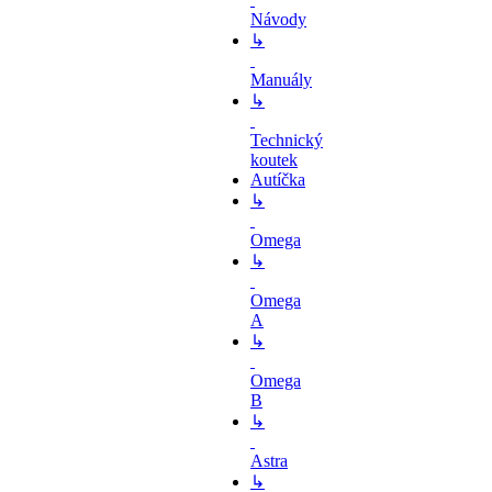
Návody
↳
Manuály
↳
Technický
koutek
Autíčka
↳
Omega
↳
Omega
A
↳
Omega
B
↳
Astra
↳