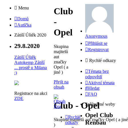
Menu
Club
Domů
-
Autíčka
Opel
Zátiší Úštěk 2020
Anonymous
Přihlásit se
29.8.2020
Skupina
Registrovat
majitelů
aut
Zátiší Úštěk
Rychlé odkazy
značky
Autokemp Zátiší
Opel ( a
... prostě u Milana
Témata bez
jiné )
:)
odpovědí
Přejít na
Aktivní témata
obsah
Hledat
Registrace na akci
FAQ
ZDE
Club - Opel
Spřátelené weby
Opel Club
Rychlé
Skupina majitelů aut značky Opel ( a jiné
Renbau
odkazy
)