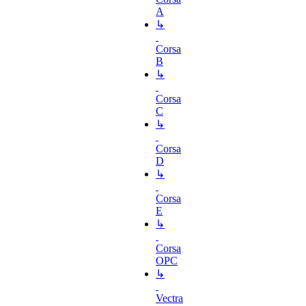
A
↳
Corsa
B
↳
Corsa
C
↳
Corsa
D
↳
Corsa
E
↳
Corsa
OPC
↳
Vectra