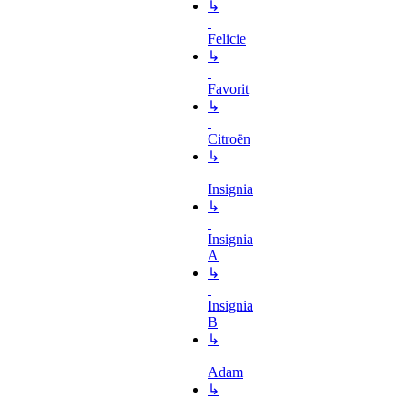
↳
Felicie
↳
Favorit
↳
Citroën
↳
Insignia
↳
Insignia
A
↳
Insignia
B
↳
Adam
↳