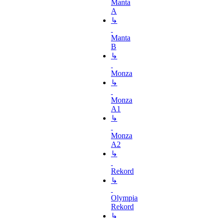
Manta
A
↳
Manta
B
↳
Monza
↳
Monza
A1
↳
Monza
A2
↳
Rekord
↳
Olympia
Rekord
↳