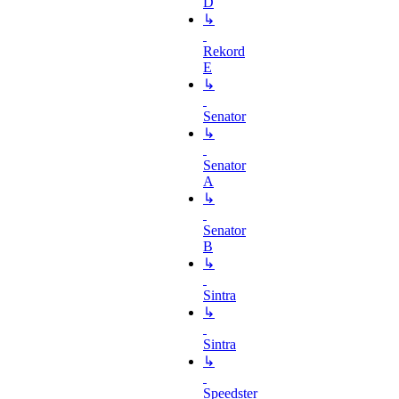
D
↳
Rekord
E
↳
Senator
↳
Senator
A
↳
Senator
B
↳
Sintra
↳
Sintra
↳
Speedster