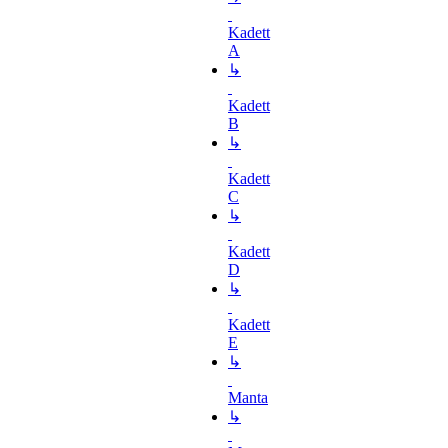
Kadett
A
↳
Kadett
B
↳
Kadett
C
↳
Kadett
D
↳
Kadett
E
↳
Manta
↳