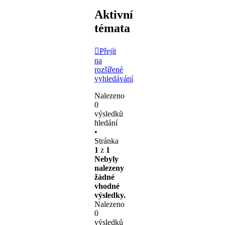
Aktivní
témata
Přejít
na
rozšířené
vyhledávání
Nalezeno
0
výsledků
hledání
•
Stránka
1
z
1
Nebyly
nalezeny
žádné
vhodné
výsledky.
Nalezeno
0
výsledků