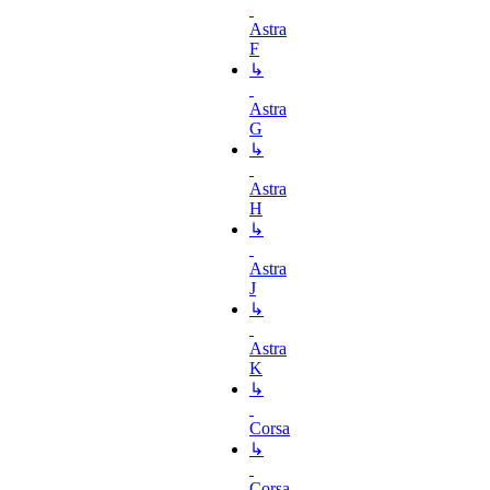
Astra
F
↳
Astra
G
↳
Astra
H
↳
Astra
J
↳
Astra
K
↳
Corsa
↳
Corsa