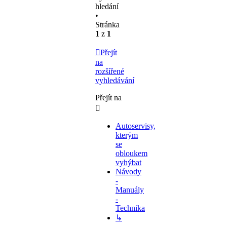
hledání
•
Stránka
1
z
1
Přejít
na
rozšířené
vyhledávání
Přejít na
Autoservisy,
kterým
se
obloukem
vyhýbat
Návody
-
Manuály
-
Technika
↳