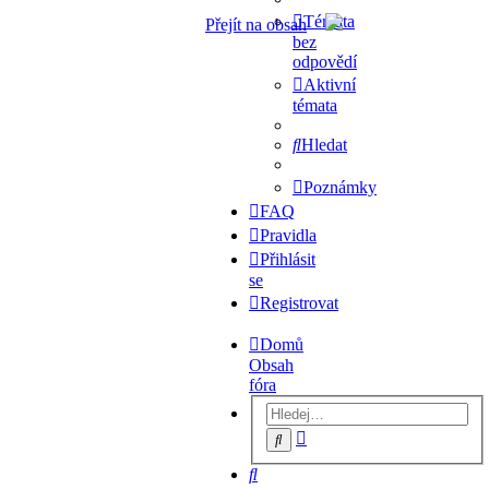
Témata
Přejít na obsah
bez
odpovědí
Aktivní
témata
Hledat
Poznámky
FAQ
Pravidla
Přihlásit
se
Registrovat
Domů
Obsah
fóra
Pokročilé
Hledat
hledání
Hledat