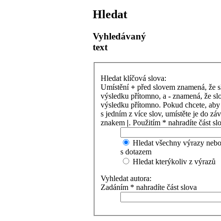
Hledat
Vyhledávaný
text
Hledat klíčová slova:
Umístění
+
před slovem znamená, že s
výsledku přítomno, a
-
znamená, že sl
výsledku přítomno. Pokud chcete, aby 
s jedním z více slov, umístěte je do z
znakem
|
. Použitím * nahradíte část sl
Hledat všechny výrazy nebo
s dotazem
Hledat kterýkoliv z výrazů
Vyhledat autora:
Zadáním * nahradíte část slova