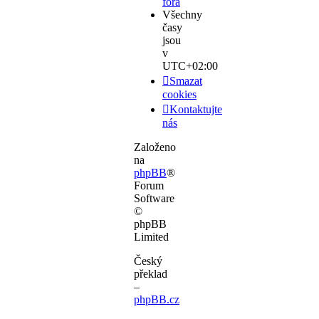
fóra
Všechny
časy
jsou
v
UTC+02:00
Smazat
cookies
Kontaktujte
nás
Založeno
na
phpBB
®
Forum
Software
©
phpBB
Limited
Český
překlad
–
phpBB.cz