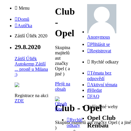
Menu
Club
Domů
-
Autíčka
Opel
Zátiší Úštěk 2020
Anonymous
Přihlásit se
29.8.2020
Skupina
Registrovat
majitelů
aut
Zátiší Úštěk
Rychlé odkazy
značky
Autokemp Zátiší
Opel ( a
... prostě u Milana
Témata bez
jiné )
:)
odpovědí
Přejít na
Aktivní témata
obsah
Hledat
Registrace na akci
FAQ
ZDE
Club - Opel
Spřátelené weby
Opel Club
Rychlé
Skupina majitelů aut značky Opel ( a jiné
Renbau
odkazy
)