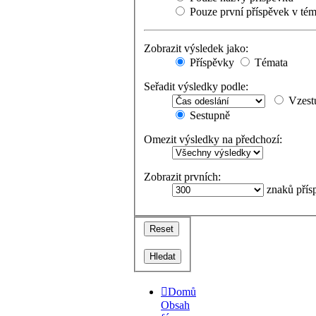
Pouze první příspěvek v tém
Zobrazit výsledek jako:
Příspěvky
Témata
Seřadit výsledky podle:
Vzest
Sestupně
Omezit výsledky na předchozí:
Zobrazit prvních:
znaků přís
Domů
Obsah