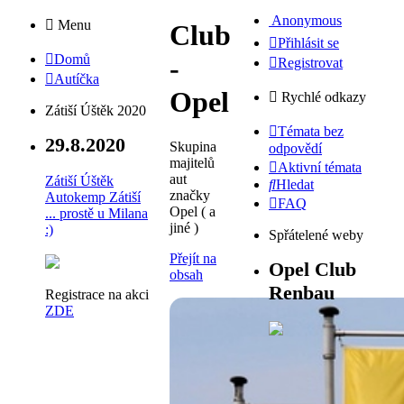
Anonymous
Menu
Club
Přihlásit se
Domů
-
Registrovat
Autíčka
Opel
Rychlé odkazy
Zátiší Úštěk 2020
Témata bez
29.8.2020
Skupina
odpovědí
majitelů
Aktivní témata
aut
Zátiší Úštěk
Hledat
značky
Autokemp Zátiší
FAQ
Opel ( a
... prostě u Milana
jiné )
:)
Spřátelené weby
Přejít na
Opel Club
obsah
Renbau
Registrace na akci
ZDE
Club - Opel
Skupina majitelů aut značky Opel ( a jiné
)