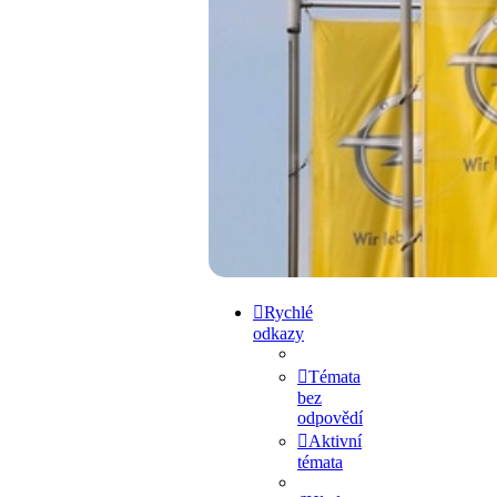
Přejít na obsah
Rychlé
odkazy
Témata
bez
odpovědí
Aktivní
témata