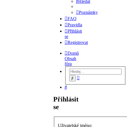
Hledat
Poznámky
FAQ
Pravidla
Přihlásit
se
Registrovat
Domů
Obsah
fóra
Pokročilé
Hledat
hledání
Hledat
Přihlásit
se
Uživatelské jméno: