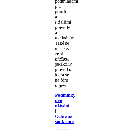
podmínkami
pro
použití
a
s dalšími
pravidly
a
ujednáními.
Také se
ujistěte,
že si
přečtete
jakákoliv
pravidla,
která se
na fóru
objeví.
Podmínky
pro
užívání
|
Ochrana
soukromí