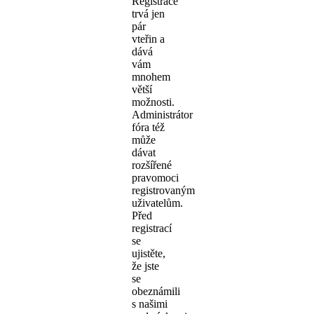
Registrace
trvá jen
pár
vteřin a
dává
vám
mnohem
větší
možnosti.
Administrátor
fóra též
může
dávat
rozšířené
pravomoci
registrovaným
uživatelům.
Před
registrací
se
ujistěte,
že jste
se
obeznámili
s našimi