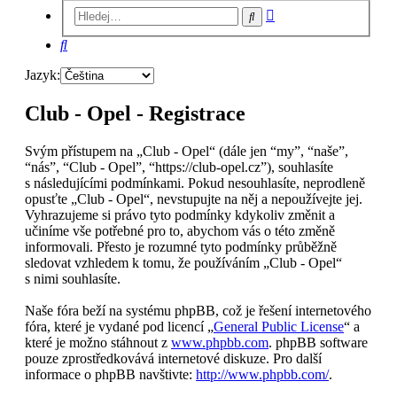
Pokročilé
Hledat
hledání
Hledat
Jazyk:
Club - Opel - Registrace
Svým přístupem na „Club - Opel“ (dále jen “my”, “naše”,
“nás”, “Club - Opel”, “https://club-opel.cz”), souhlasíte
s následujícími podmínkami. Pokud nesouhlasíte, neprodleně
opusťte „Club - Opel“, nevstupujte na něj a nepoužívejte jej.
Vyhrazujeme si právo tyto podmínky kdykoliv změnit a
učiníme vše potřebné pro to, abychom vás o této změně
informovali. Přesto je rozumné tyto podmínky průběžně
sledovat vzhledem k tomu, že používáním „Club - Opel“
s nimi souhlasíte.
Naše fóra beží na systému phpBB, což je řešení internetového
fóra, které je vydané pod licencí „
General Public License
“ a
které je možno stáhnout z
www.phpbb.com
. phpBB software
pouze zprostředkovává internetové diskuze. Pro další
informace o phpBB navštivte:
http://www.phpbb.com/
.