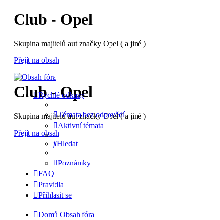
Club - Opel
Skupina majitelů aut značky Opel ( a jiné )
Přejít na obsah
Club - Opel
Rychlé odkazy
Témata bez odpovědí
Skupina majitelů aut značky Opel ( a jiné )
Aktivní témata
Přejít na obsah
Hledat
Poznámky
FAQ
Pravidla
Přihlásit se
Domů
Obsah fóra