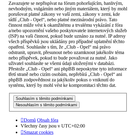
Zavazujete se nepřispívat na fórum pohoršujícím, hanlivým,
nevhodným, vulgárním nebo jiným materiálem, který by mohl
porušovat platné zákony ve vaší zemi, zákony v zemi, kde
sídlí „Club - Opel“, nebo platné mezinárodní právo. Tato
činnost může vést k okamžitému a trvalému vykázání z fóra
a/nebo upozornění vašeho poskytovatele internetových služeb
(ISP) na vaši činnost, pokud bude uznáno za nutné. IP adresy
všech příspěvků jsou ukládány pro případné uplatnění těchto
opatření. Souhlasíte s tím, že „Club - Opel“ má právo
odstranit, upravit, přesunout nebo uzamknout jakékoliv téma
nebo příspěvek, pokud to bude považovat za nutné. Jako
uživatel souhlasíte se všemi údaji uloženými v databázi.
Přestože „Club - Opel“ ani phpBB neposkytne tyto informace
třetí straně nebo cizím osobám, nepřebírá „Club - Opel“ ani
phpBB zodpovědnost za jakýkoliv pokus o vniknutí do
systému, který by mohl vést ke kompromitaci těchto dat.
Domů
Obsah fóra
Všechny časy jsou v
UTC+02:00
Smazat cookies