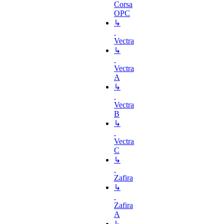
Corsa
OPC
↳
Vectra
↳
Vectra
A
↳
Vectra
B
↳
Vectra
C
↳
Zafira
↳
Zafira
A
↳