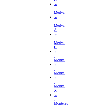
↳
Meriva
↳
Meriva
A
↳
Meriva
B
↳
Mokka
↳
Mokka
↳
Mokka
X
↳
Monterey