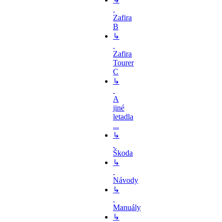
Zafira
B
↳
Zafira
Tourer
C
↳
A
jiné
letadla
...
↳
Škoda
↳
Návody
↳
Manuály
↳