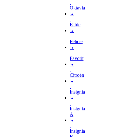
Oktavia
↳
Fabie
↳
Felicie
↳
Favorit
↳
Citroën
↳
Insignia
↳
Insignia
A
↳
Insignia
B