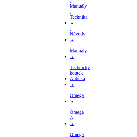
-
Manuály
-
Technika
↳
Návody
↳
Manuály
↳
Technický
koutek
Autíčka
↳
Omega
↳
Omega
A
↳
Omega