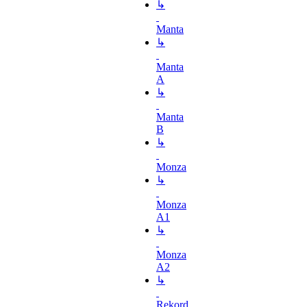
↳
Manta
↳
Manta
A
↳
Manta
B
↳
Monza
↳
Monza
A1
↳
Monza
A2
↳
Rekord