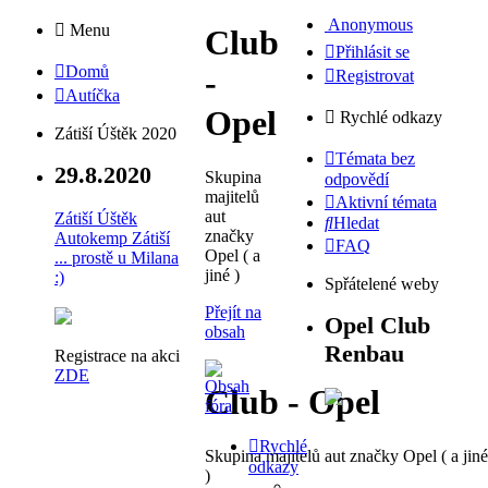
Anonymous
Menu
Club
Přihlásit se
Domů
-
Registrovat
Autíčka
Opel
Rychlé odkazy
Zátiší Úštěk 2020
Témata bez
29.8.2020
Skupina
odpovědí
majitelů
Aktivní témata
aut
Zátiší Úštěk
Hledat
značky
Autokemp Zátiší
FAQ
Opel ( a
... prostě u Milana
jiné )
:)
Spřátelené weby
Přejít na
Opel Club
obsah
Renbau
Registrace na akci
ZDE
Club - Opel
Rychlé
Skupina majitelů aut značky Opel ( a jiné
odkazy
)