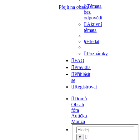
Témata
Přejít na obsah
bez
odpovědí
Aktivní
témata
Hledat
Poznámky
FAQ
Pravidla
Přihlásit
se
Registrovat
Domů
Obsah
fóra
Autíčka
Monza
Pokročilé
Hledat