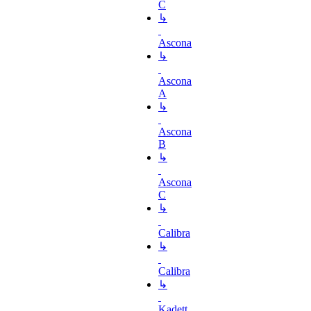
C
↳
Ascona
↳
Ascona
A
↳
Ascona
B
↳
Ascona
C
↳
Calibra
↳
Calibra
↳
Kadett