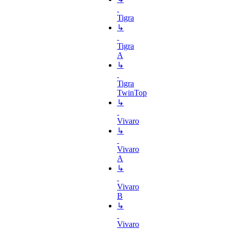
Tigra
↳
Tigra
A
↳
Tigra
TwinTop
↳
Vivaro
↳
Vivaro
A
↳
Vivaro
B
↳
Vivaro