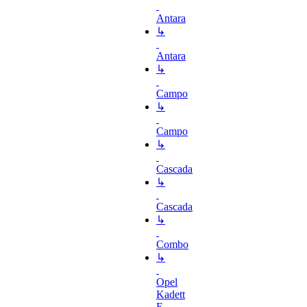
Antara
↳
Antara
↳
Campo
↳
Campo
↳
Cascada
↳
Cascada
↳
Combo
↳
Opel
Kadett
E