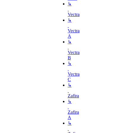
↳
Vectra
↳
Vectra
A
↳
Vectra
B
↳
Vectra
C
↳
Zafira
↳
Zafira
A
↳