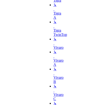
Tigra
↳
Tigra
A
↳
Tigra
TwinTop
↳
Vivaro
↳
Vivaro
A
↳
Vivaro
B
↳
Vivaro
C
↳