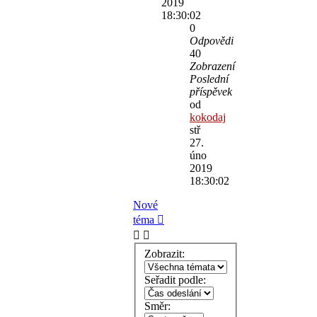
2019
18:30:02
0
Odpovědi
40
Zobrazení
Poslední
příspěvek
od
kokodaj
stř
27.
úno
2019
18:30:02
Nové
téma
Zobrazit:
Seřadit podle:
Směr: