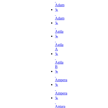
Adam
↳
Adam
↳
Agila
↳
Agila
A
↳
Agila
B
↳
Ampera
↳
Ampera
↳
Antara