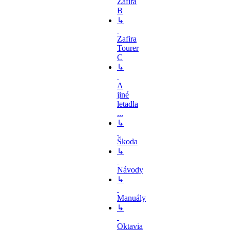
Zafira
B
↳
Zafira
Tourer
C
↳
A
jiné
letadla
...
↳
Škoda
↳
Návody
↳
Manuály
↳
Oktavia