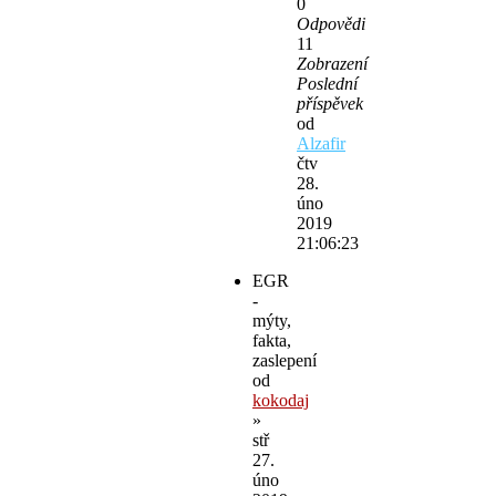
0
Odpovědi
11
Zobrazení
Poslední
příspěvek
od
Alzafir
čtv
28.
úno
2019
21:06:23
EGR
-
mýty,
fakta,
zaslepení
od
kokodaj
»
stř
27.
úno