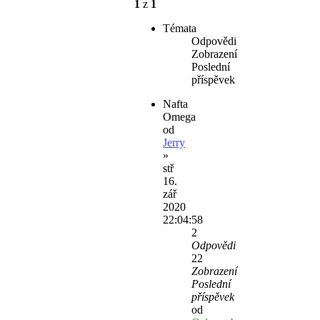
1
z
1
Témata
Odpovědi
Zobrazení
Poslední
příspěvek
Nafta
Omega
od
Jerry
»
stř
16.
zář
2020
22:04:58
2
Odpovědi
22
Zobrazení
Poslední
příspěvek
od