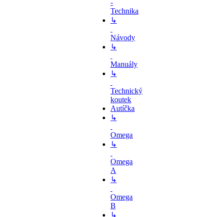
-
Technika
↳
Návody
↳
Manuály
↳
Technický
koutek
Autíčka
↳
Omega
↳
Omega
A
↳
Omega
B
↳