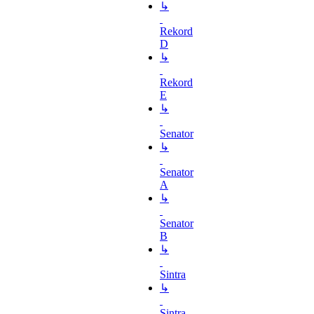
↳
Rekord
D
↳
Rekord
E
↳
Senator
↳
Senator
A
↳
Senator
B
↳
Sintra
↳
Sintra