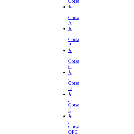
Corsa
↳
Corsa
A
↳
Corsa
B
↳
Corsa
C
↳
Corsa
D
↳
Corsa
E
↳
Corsa
OPC