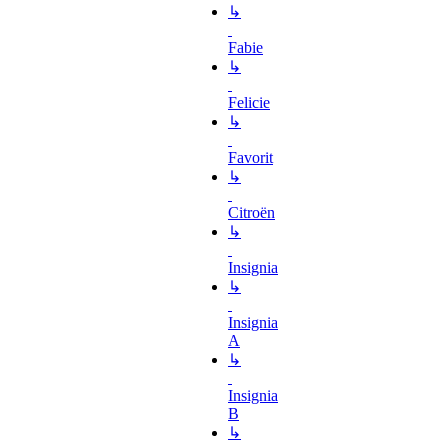
↳
Fabie
↳
Felicie
↳
Favorit
↳
Citroën
↳
Insignia
↳
Insignia
A
↳
Insignia
B
↳