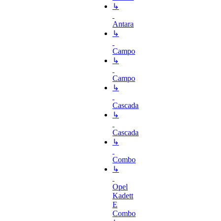
↳
Antara
↳
Campo
↳
Campo
↳
Cascada
↳
Cascada
↳
Combo
↳
Opel
Kadett
E
Combo