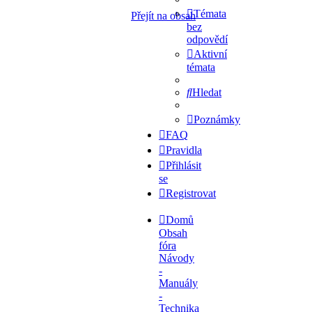
Témata
Přejít na obsah
bez
odpovědí
Aktivní
témata
Hledat
Poznámky
FAQ
Pravidla
Přihlásit
se
Registrovat
Domů
Obsah
fóra
Návody
-
Manuály
-
Technika