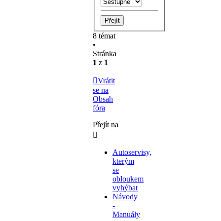
8 témat
•
Stránka
1
z
1
Vrátit
se na
Obsah
fóra
Přejít na
Autoservisy,
kterým
se
obloukem
vyhýbat
Návody
-
Manuály