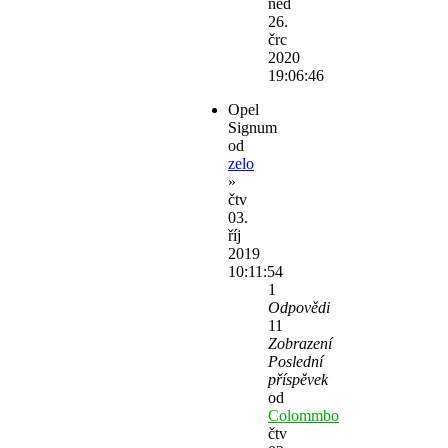
ned
26.
črc
2020
19:06:46
Opel
Signum
od
zelo
»
čtv
03.
říj
2019
10:11:54
1
Odpovědi
11
Zobrazení
Poslední
příspěvek
od
Colommbo
čtv