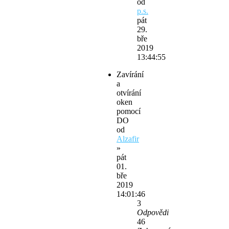
od
p.s.
pát
29.
bře
2019
13:44:55
Zavírání
a
otvírání
oken
pomocí
DO
od
Alzafir
»
pát
01.
bře
2019
14:01:46
3
Odpovědi
46