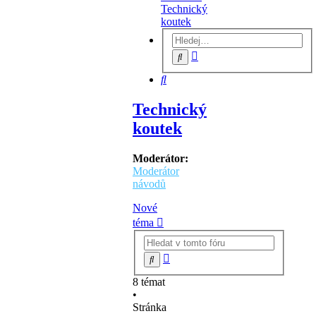
Technický
koutek
Pokročilé
Hledat
hledání
Hledat
Technický
koutek
Moderátor:
Moderátor
návodů
Nové
téma
Pokročilé
Hledat
hledání
8 témat
•
Stránka