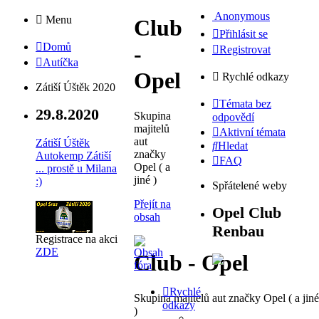
Anonymous
Menu
Club
Přihlásit se
Domů
-
Registrovat
Autíčka
Opel
Rychlé odkazy
Zátiší Úštěk 2020
Témata bez
29.8.2020
Skupina
odpovědí
majitelů
Aktivní témata
aut
Zátiší Úštěk
Hledat
značky
Autokemp Zátiší
FAQ
Opel ( a
... prostě u Milana
jiné )
:)
Spřátelené weby
Přejít na
Opel Club
obsah
Renbau
Registrace na akci
ZDE
Club - Opel
Rychlé
Skupina majitelů aut značky Opel ( a jiné
odkazy
)