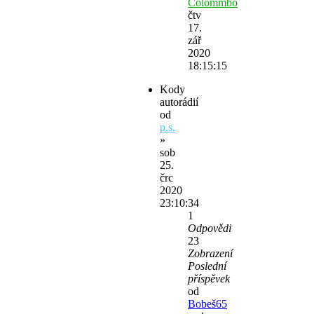
Colommbo
čtv
17.
zář
2020
18:15:15
Kody
autorádií
od
p.s.
»
sob
25.
črc
2020
23:10:34
1
Odpovědi
23
Zobrazení
Poslední
příspěvek
od
Bobeš65