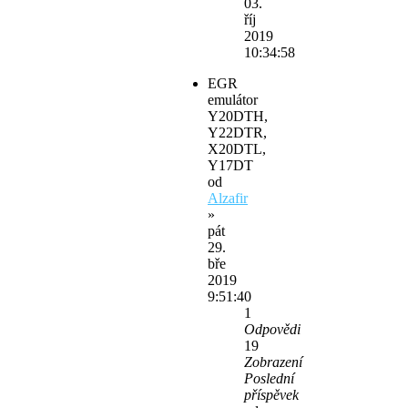
03.
říj
2019
10:34:58
EGR
emulátor
Y20DTH,
Y22DTR,
X20DTL,
Y17DT
od
Alzafir
»
pát
29.
bře
2019
9:51:40
1
Odpovědi
19
Zobrazení
Poslední
příspěvek