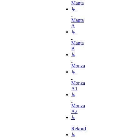
Manta
↳
Manta
A
↳
Manta
B
↳
Monza
↳
Monza
A1
↳
Monza
A2
↳
Rekord
↳