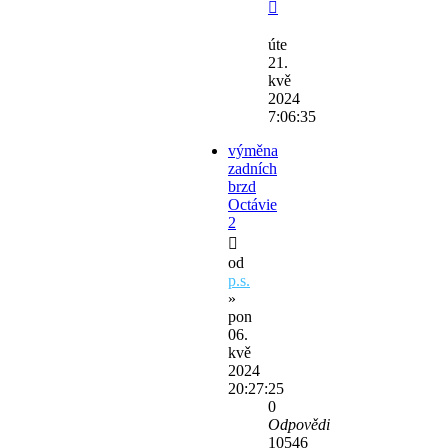
úte
21.
kvě
2024
7:06:35
výměna
zadních
brzd
Octávie
2
od
p.s.
»
pon
06.
kvě
2024
20:27:25
0
Odpovědi
10546