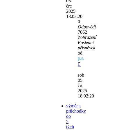
05.
črc
2025
18:02:20
0
Odpovědi
7062
Zobrazení
Poslední
příspěvek
od
p.s.
sob
05.
črc
2025
18:02:20
výměna
průchodky
do
5
tých