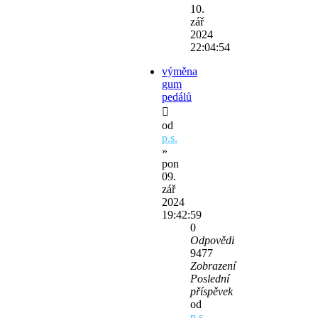
10.
zář
2024
22:04:54
výměna
gum
pedálů
od
p.s.
»
pon
09.
zář
2024
19:42:59
0
Odpovědi
9477
Zobrazení
Poslední
příspěvek
od
p.s.