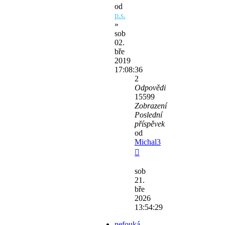
od
p.s.
»
sob
02.
bře
2019
17:08:36
2
Odpovědi
15599
Zobrazení
Poslední
příspěvek
od
Michal3
sob
21.
bře
2026
13:54:29
nefouká