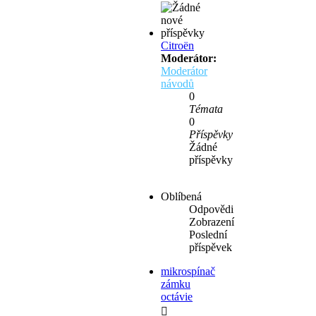
Citroën
Moderátor:
Moderátor
návodů
0
Témata
0
Příspěvky
Žádné
příspěvky
Oblíbená
Odpovědi
Zobrazení
Poslední
příspěvek
mikrospínač
zámku
octávie