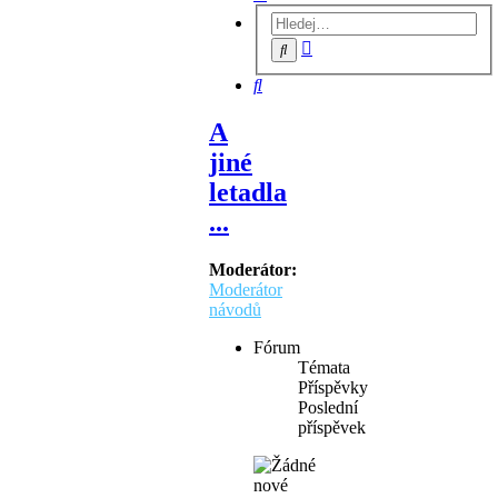
Pokročilé
Hledat
hledání
Hledat
A
jiné
letadla
...
Moderátor:
Moderátor
návodů
Fórum
Témata
Příspěvky
Poslední
příspěvek