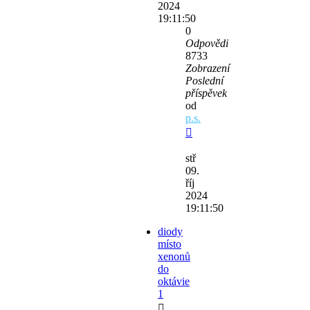
2024
19:11:50
0
Odpovědi
8733
Zobrazení
Poslední
příspěvek
od
p.s.
stř
09.
říj
2024
19:11:50
diody
místo
xenonů
do
oktávie
1