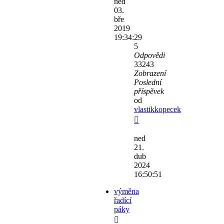
ned
03.
bře
2019
19:34:29
5
Odpovědi
33243
Zobrazení
Poslední
příspěvek
od
vlastikkopecek
ned
21.
dub
2024
16:50:51
výměna
řadící
páky