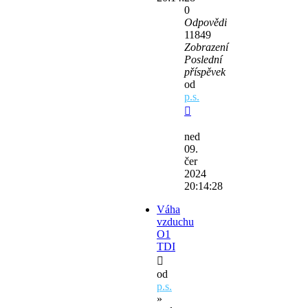
0
Odpovědi
11849
Zobrazení
Poslední
příspěvek
od
p.s.
ned
09.
čer
2024
20:14:28
Váha
vzduchu
O1
TDI
od
p.s.
»