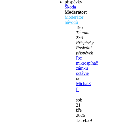
Škoda
Moderátor:
Moderátor
návodů
195
Témata
236
Příspěvky
Poslední
příspěvek
Re:
mikrospínač
zámku
octávie
od
Michal3
Zobrazit
poslední
sob
příspěvek
21.
bře
2026
13:54:29