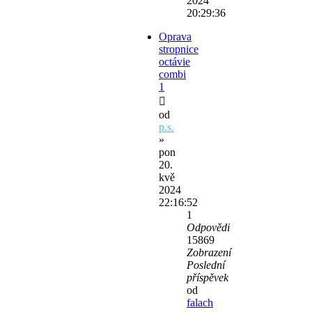
2024
20:29:36
Oprava
stropnice
octávie
combi
1
od
p.s.
»
pon
20.
kvě
2024
22:16:52
1
Odpovědi
15869
Zobrazení
Poslední
příspěvek
od
falach