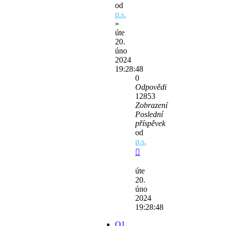
od
p.s.
»
úte
20.
úno
2024
19:28:48
0
Odpovědi
12853
Zobrazení
Poslední
příspěvek
od
p.s.
úte
20.
úno
2024
19:28:48
O1