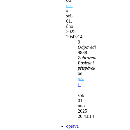
od
p.s.
»
sob
01.
úno
2025
20:43:14
0
Odpovědi
9838
Zobrazení
Poslední
příspěvek
od
p.s.
sob
01.
úno
2025
20:43:14
oprava