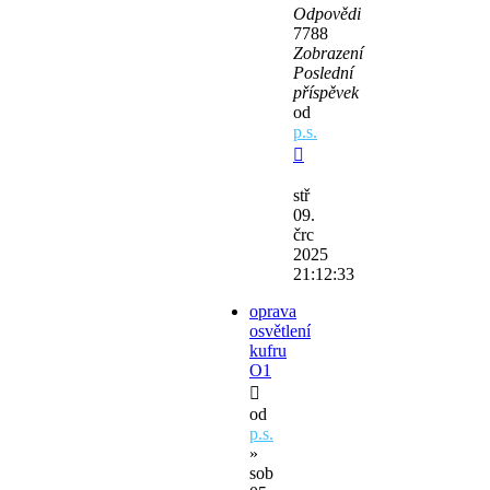
Odpovědi
7788
Zobrazení
Poslední
příspěvek
od
p.s.
stř
09.
črc
2025
21:12:33
oprava
osvětlení
kufru
O1
od
p.s.
»
sob