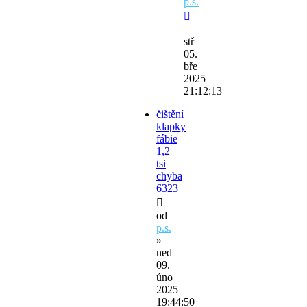
p.s.
stř
05.
bře
2025
21:12:13
čištění
klapky
fábie
1,2
tsi
chyba
6323
od
p.s.
»
ned
09.
úno
2025
19:44:50