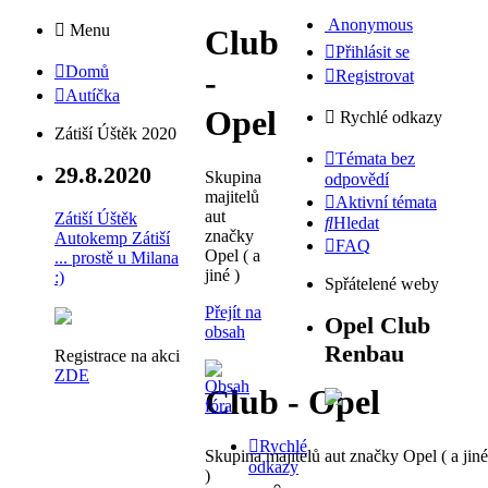
Anonymous
Menu
Club
Přihlásit se
Domů
-
Registrovat
Autíčka
Opel
Rychlé odkazy
Zátiší Úštěk 2020
Témata bez
29.8.2020
Skupina
odpovědí
majitelů
Aktivní témata
aut
Zátiší Úštěk
Hledat
značky
Autokemp Zátiší
FAQ
Opel ( a
... prostě u Milana
jiné )
:)
Spřátelené weby
Přejít na
Opel Club
obsah
Renbau
Registrace na akci
ZDE
Club - Opel
Rychlé
Skupina majitelů aut značky Opel ( a jiné
odkazy
)