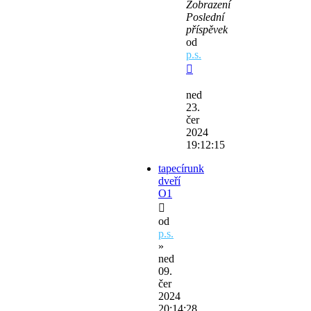
Zobrazení
Poslední
příspěvek
od
p.s.
ned
23.
čer
2024
19:12:15
tapecírunk
dveří
O1
od
p.s.
»
ned
09.
čer
2024
20:14:28