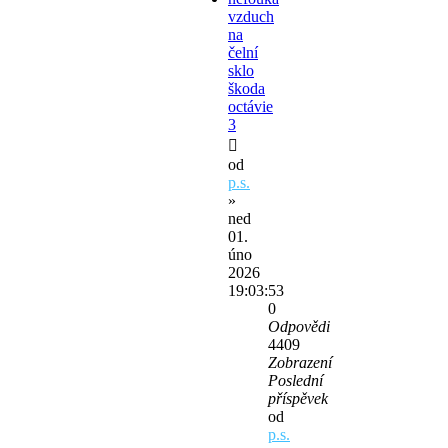
vzduch
na
čelní
sklo
škoda
octávie
3
od
p.s.
»
ned
01.
úno
2026
19:03:53
0
Odpovědi
4409
Zobrazení
Poslední
příspěvek
od
p.s.