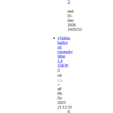
ned
01.
úno
2026
19:03:53
výměna
hadice
od
expanzky
fábie
1.4
55KW
od
p.s.
»
stř
09.
črc
2025
21:12:33
0