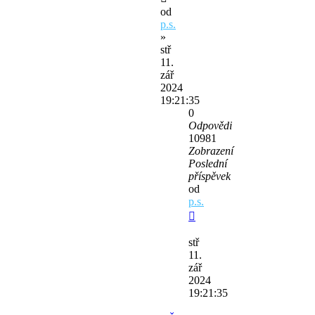
od
p.s.
»
stř
11.
zář
2024
19:21:35
0
Odpovědi
10981
Zobrazení
Poslední
příspěvek
od
p.s.
stř
11.
zář
2024
19:21:35