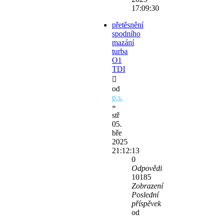
17:09:30
přetěsnění
spodního
mazání
turba
O1
TDI
od
p.s.
»
stř
05.
bře
2025
21:12:13
0
Odpovědi
10185
Zobrazení
Poslední
příspěvek
od