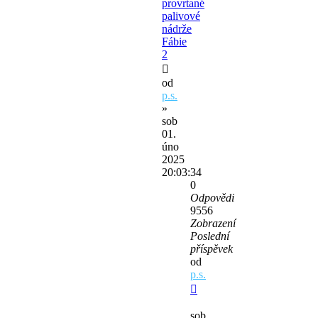
provrtané
palivové
nádrže
Fábie
2
od
p.s.
»
sob
01.
úno
2025
20:03:34
0
Odpovědi
9556
Zobrazení
Poslední
příspěvek
od
p.s.
sob