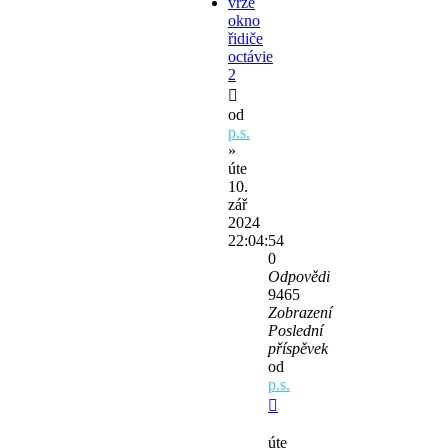
vrže
okno
řidiče
octávie
2
od
p.s.
»
úte
10.
zář
2024
22:04:54
0
Odpovědi
9465
Zobrazení
Poslední
příspěvek
od
p.s.
úte