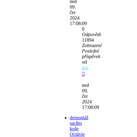
ned
09.
čer
2024
17:08:09
0
Odpovědi
11894
Zobrazení
Poslední
příspěvek
od
p.s.
ned
09.
čer
2024
17:08:09
demontáž
sacího
koše
Octávie