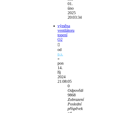
01.
úno
2025
20:03:34
výměna
ventilátoru
topení
O2
od
p.s.
»
pon
14.
říj
2024
21:08:05
0
Odpovědi
9868
Zobrazení
Poslední
příspěvek