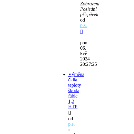
Zobrazení
Poslední
příspěvek
od
p.s.
pon
06.
kvě
2024
20:27:25
Výměna
čidla
teploty
škoda
fábie
1,2
HTP
od
p.s.
»