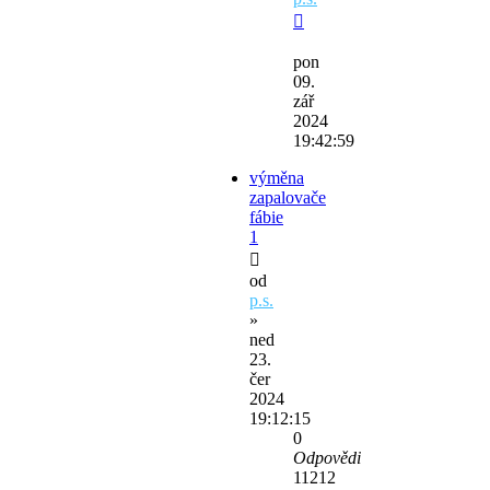
pon
09.
zář
2024
19:42:59
výměna
zapalovače
fábie
1
od
p.s.
»
ned
23.
čer
2024
19:12:15
0
Odpovědi
11212