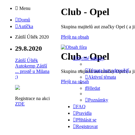
Menu
Club - Opel
Domů
Autíčka
Skupina majitelů aut značky Opel ( a ji
Přejít na obsah
Zátiší Úštěk 2020
29.8.2020
Club - Opel
Rychlé odkazy
Zátiší Úštěk
Autokemp Zátiší
Témata bez odpovědí
Skupina majitelů aut značky Opel ( a ji
... prostě u Milana
:)
Aktivní témata
Přejít na obsah
Hledat
Registrace na akci
Poznámky
ZDE
FAQ
Pravidla
Přihlásit se
Registrovat