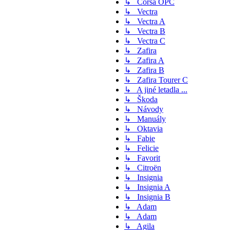
↳ Corsa OPC
↳ Vectra
↳ Vectra A
↳ Vectra B
↳ Vectra C
↳ Zafira
↳ Zafira A
↳ Zafira B
↳ Zafira Tourer C
↳ A jiné letadla ...
↳ Škoda
↳ Návody
↳ Manuály
↳ Oktavia
↳ Fabie
↳ Felicie
↳ Favorit
↳ Citroën
↳ Insignia
↳ Insignia A
↳ Insignia B
↳ Adam
↳ Adam
↳ Agila