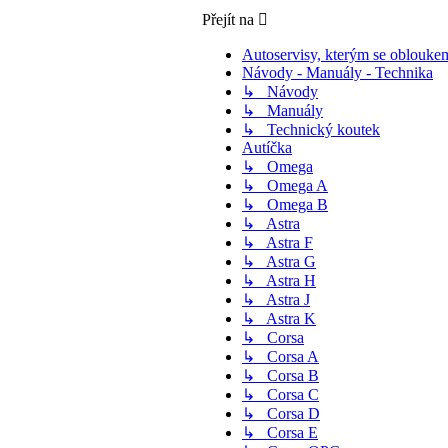
Přejít na
Autoservisy, kterým se oblouke
Návody - Manuály - Technika
↳ Návody
↳ Manuály
↳ Technický koutek
Autíčka
↳ Omega
↳ Omega A
↳ Omega B
↳ Astra
↳ Astra F
↳ Astra G
↳ Astra H
↳ Astra J
↳ Astra K
↳ Corsa
↳ Corsa A
↳ Corsa B
↳ Corsa C
↳ Corsa D
↳ Corsa E