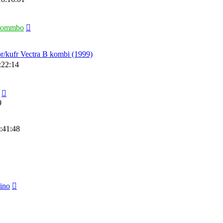
lommbo
or/kufr Vectra B kombi (1999)
7:22:14
9
:41:48
ino