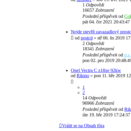
1
Odpovědi
16657
Zobrazení
Poslední příspěvek
od
Co
pát 04. čer 2021 20:43:47
Nejde otevřít zavazadlový prost
od
postcd
» stř 06. lis 2019 1
2
Odpovědi
18341
Zobrazení
Poslední příspěvek
od
p.s.
pon 02. pro 2019 20:48:4
Opel Vectra C z18xe 92kw
od
Rikino
» pon 11. bře 2019 12
1
2
14
Odpovědi
96966
Zobrazení
Poslední příspěvek
od
Rik
úte 19. bře 2019 17:24:37
Vrátit se na Obsah fóra