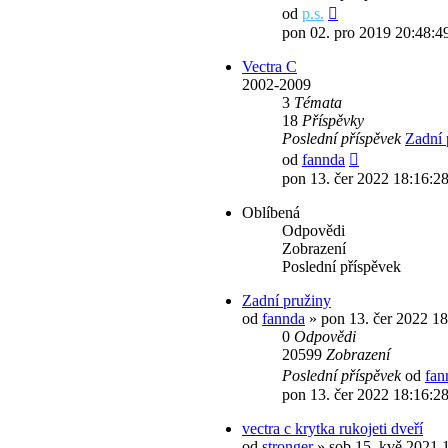
Zobrazit
od
p.s.
poslední
pon 02. pro 2019 20:48:4
příspěvek
Vectra C
2002-2009
3
Témata
18
Příspěvky
Poslední příspěvek
Zadní 
Zobrazit
od
fannda
poslední
pon 13. čer 2022 18:16:2
příspěvek
Oblíbená
Odpovědi
Zobrazení
Poslední příspěvek
Zadní pružiny
od
fannda
» pon 13. čer 2022 18
0
Odpovědi
20599
Zobrazení
Poslední příspěvek
od
fan
pon 13. čer 2022 18:16:2
vectra c krytka rukojeti dveří
od
stronger
» sob 15. kvě 2021 