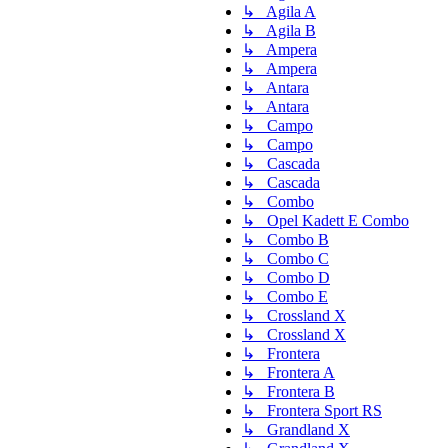
↳ Agila A
↳ Agila B
↳ Ampera
↳ Ampera
↳ Antara
↳ Antara
↳ Campo
↳ Campo
↳ Cascada
↳ Cascada
↳ Combo
↳ Opel Kadett E Combo
↳ Combo B
↳ Combo C
↳ Combo D
↳ Combo E
↳ Crossland X
↳ Crossland X
↳ Frontera
↳ Frontera A
↳ Frontera B
↳ Frontera Sport RS
↳ Grandland X