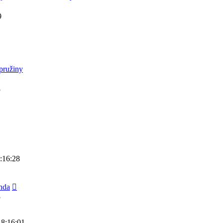
9
pružiny
8
:16:28
nda
8
18:16:01