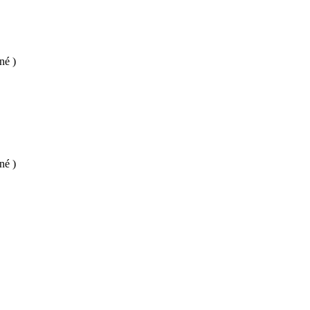
né )
né )