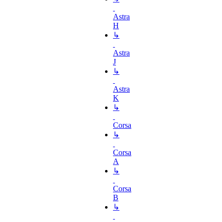
Astra
H
↳
Astra
J
↳
Astra
K
↳
Corsa
↳
Corsa
A
↳
Corsa
B
↳