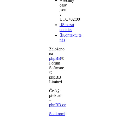
Všechny
časy
jsou
v
UTC+02:00
Smazat
cookies
Kontaktujte
nás
Založeno
na
phpBB
®
Forum
Software
©
phpBB
Limited
Český
překlad
–
phpBB.cz
Soukromí