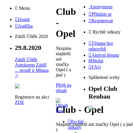
Anonymous
Menu
Club
Přihlásit se
Domů
-
Registrovat
Autíčka
Opel
Rychlé odkazy
Zátiší Úštěk 2020
Témata bez
29.8.2020
Skupina
odpovědí
majitelů
Aktivní témata
aut
Zátiší Úštěk
Hledat
značky
Autokemp Zátiší
FAQ
Opel ( a
... prostě u Milana
jiné )
:)
Spřátelené weby
Přejít na
Opel Club
obsah
Renbau
Registrace na akci
ZDE
Club - Opel
Rychlé
Skupina majitelů aut značky Opel ( a jiné
odkazy
)