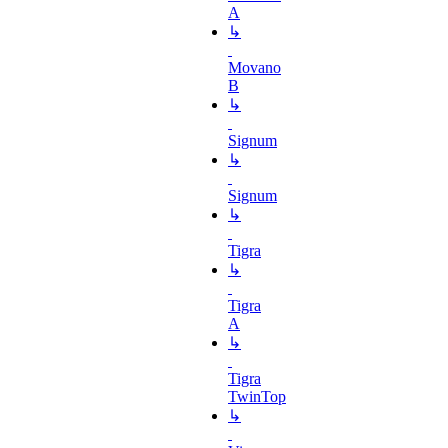
A
↳
Movano
B
↳
Signum
↳
Signum
↳
Tigra
↳
Tigra
A
↳
Tigra
TwinTop
↳