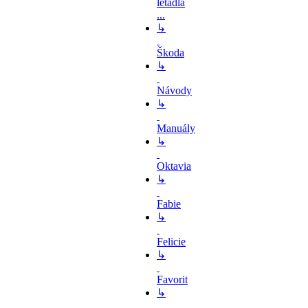
letadla
...
↳
Škoda
↳
Návody
↳
Manuály
↳
Oktavia
↳
Fabie
↳
Felicie
↳
Favorit
↳