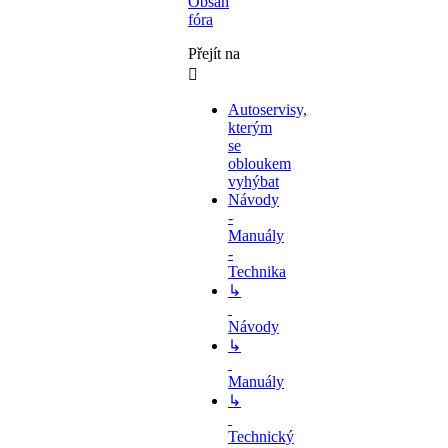
Obsah
fóra
Přejít na
Autoservisy,
kterým
se
obloukem
vyhýbat
Návody
-
Manuály
-
Technika
↳
Návody
↳
Manuály
↳
Technický