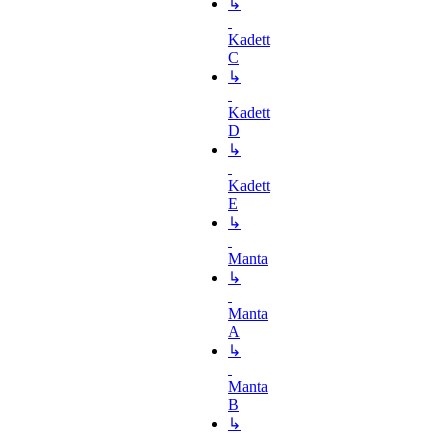
↳
Kadett
C
↳
Kadett
D
↳
Kadett
E
↳
Manta
↳
Manta
A
↳
Manta
B
↳