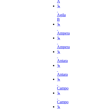
A
↳
Agila
B
↳
Ampera
↳
Ampera
↳
Antara
↳
Antara
↳
Campo
↳
Campo
↳