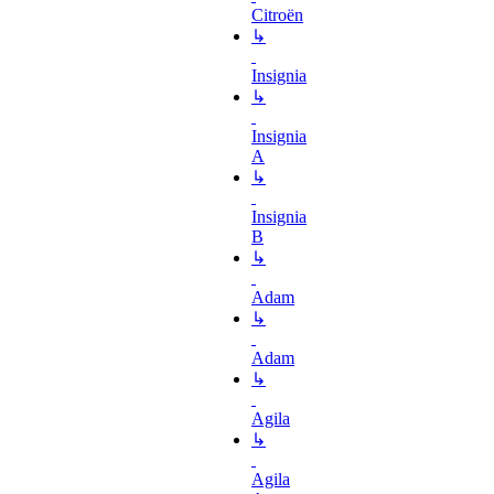
Citroën
↳
Insignia
↳
Insignia
A
↳
Insignia
B
↳
Adam
↳
Adam
↳
Agila
↳
Agila