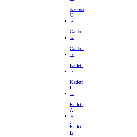
Ascona
C
↳
Calibra
↳
Calibra
↳
Kadett
↳
Kadett
I
↳
Kadett
A
↳
Kadett
B