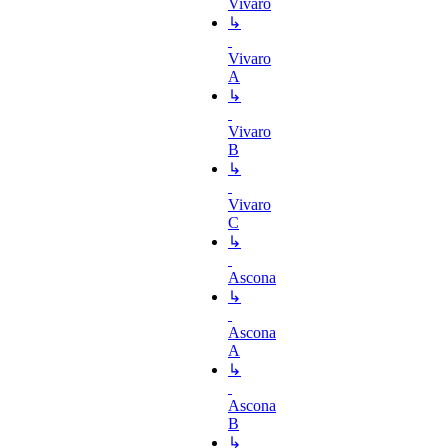
Vivaro
↳
Vivaro
A
↳
Vivaro
B
↳
Vivaro
C
↳
Ascona
↳
Ascona
A
↳
Ascona
B
↳