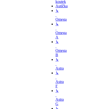
koutek
Autíčka
↳
Omega
↳
Omega
A
↳
Omega
B
↳
Astra
↳
Astra
F
↳
Astra
G
↳