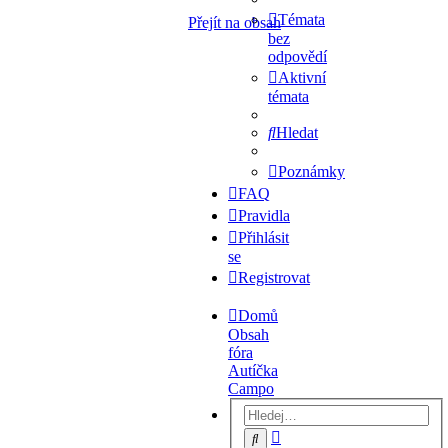
Témata
Přejít na obsah
bez
odpovědí
Aktivní
témata
Hledat
Poznámky
FAQ
Pravidla
Přihlásit
se
Registrovat
Domů
Obsah
fóra
Autíčka
Campo
Pokročilé
Hledat