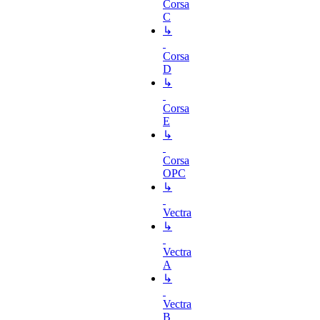
Corsa
C
↳
Corsa
D
↳
Corsa
E
↳
Corsa
OPC
↳
Vectra
↳
Vectra
A
↳
Vectra
B