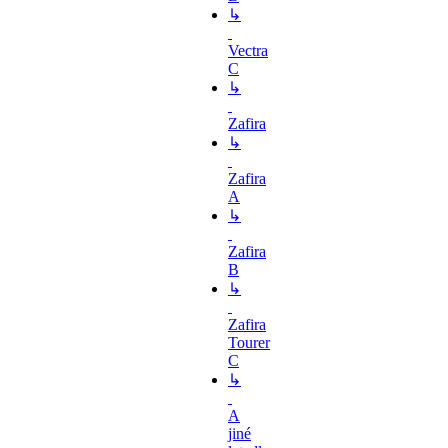
↳
Vectra
C
↳
Zafira
↳
Zafira
A
↳
Zafira
B
↳
Zafira
Tourer
C
↳
A
jiné