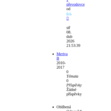
převodovce
od
p.s.
Zobrazit
poslední
stř
příspěvek
08.
dub
2026
21:53:39
Meriva
B
2010-
2017
0
Témata
0
Příspěvky
Žádné
příspěvky
Oblíbená