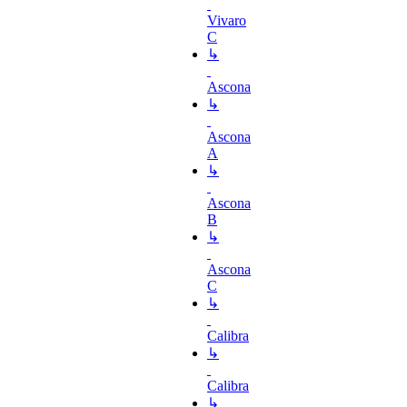
Vivaro
C
↳
Ascona
↳
Ascona
A
↳
Ascona
B
↳
Ascona
C
↳
Calibra
↳
Calibra
↳