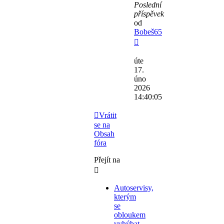
Poslední
příspěvek
od
Bobeš65
úte
17.
úno
2026
14:40:05
Vrátit
se na
Obsah
fóra
Přejít na
Autoservisy,
kterým
se
obloukem
vyhýbat