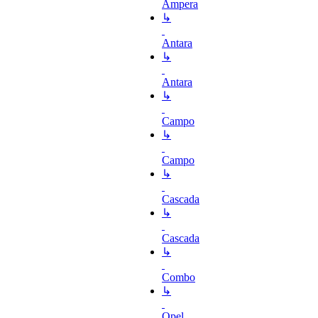
Ampera
↳
Antara
↳
Antara
↳
Campo
↳
Campo
↳
Cascada
↳
Cascada
↳
Combo
↳
Opel