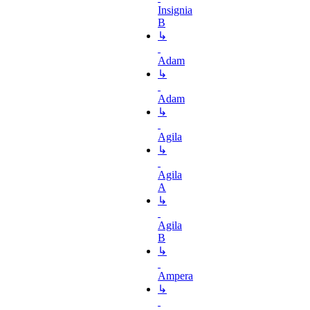
Insignia
B
↳
Adam
↳
Adam
↳
Agila
↳
Agila
A
↳
Agila
B
↳
Ampera
↳