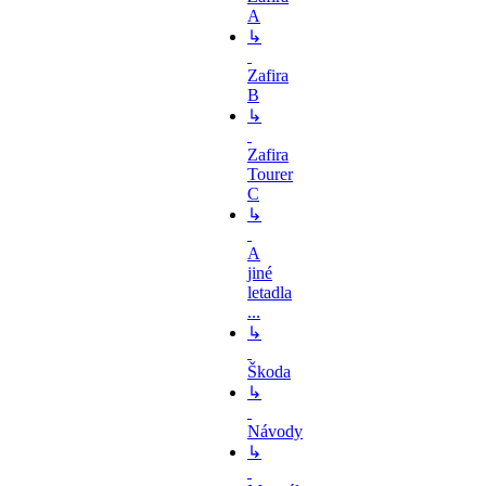
A
↳
Zafira
B
↳
Zafira
Tourer
C
↳
A
jiné
letadla
...
↳
Škoda
↳
Návody
↳