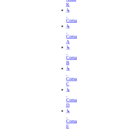
K
↳
Corsa
↳
Corsa
A
↳
Corsa
B
↳
Corsa
C
↳
Corsa
D
↳
Corsa
E