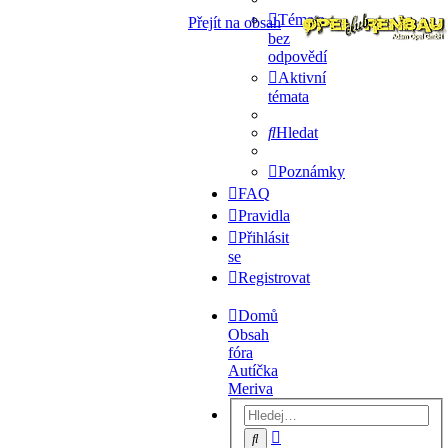
Témata
Přejít na obsah
bez
odpovědí
Aktivní
témata
Hledat
Poznámky
FAQ
Pravidla
Přihlásit
se
Registrovat
Domů
Obsah
fóra
Autíčka
Meriva
Pokročilé
Hledat