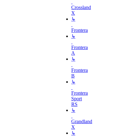
Crossland
X
↳
Frontera
↳
Frontera
A
↳
Frontera
B
↳
Frontera
Sport
RS
↳
Grandland
X
↳