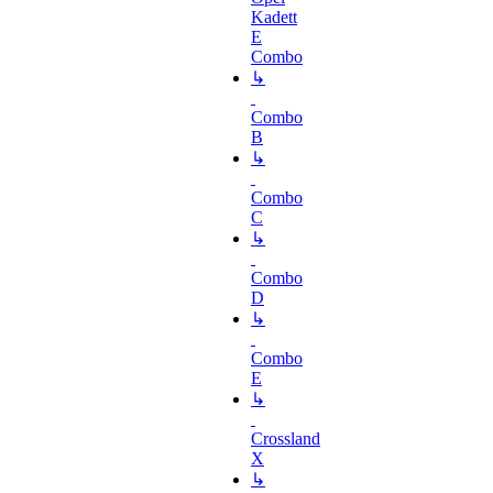
Kadett
E
Combo
↳
Combo
B
↳
Combo
C
↳
Combo
D
↳
Combo
E
↳
Crossland
X
↳