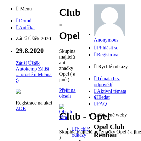
Menu
Club
Domů
-
Autíčka
Opel
Zátiší Úštěk 2020
Anonymous
Přihlásit se
29.8.2020
Skupina
Registrovat
majitelů
aut
Zátiší Úštěk
Rychlé odkazy
značky
Autokemp Zátiší
Opel ( a
... prostě u Milana
Témata bez
jiné )
:)
odpovědí
Přejít na
Aktivní témata
obsah
Hledat
Registrace na akci
FAQ
ZDE
Club - Opel
Spřátelené weby
Opel Club
Rychlé
Skupina majitelů aut značky Opel ( a jiné
Renbau
odkazy
)