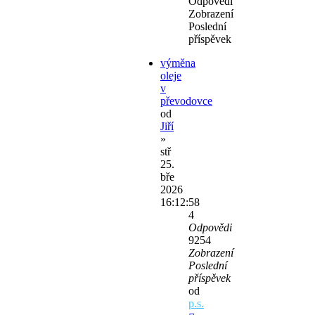
Odpovědi
Zobrazení
Poslední
příspěvek
výměna
oleje
v
převodovce
od
Jiří
»
stř
25.
bře
2026
16:12:58
4
Odpovědi
9254
Zobrazení
Poslední
příspěvek
od
p.s.