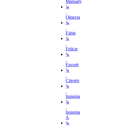
Manuály
↳
Oktavia
↳
Fabie
↳
Felicie
↳
Favorit
↳
Citroën
↳
Insignia
↳
Insignia
A
↳