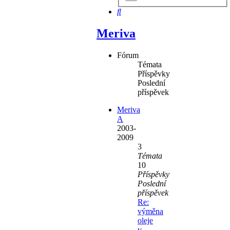
hledání
Hledat
Meriva
Fórum
Témata
Příspěvky
Poslední
příspěvek
Meriva
A
2003-
2009
3
Témata
10
Příspěvky
Poslední
příspěvek
Re:
výměna
oleje
v