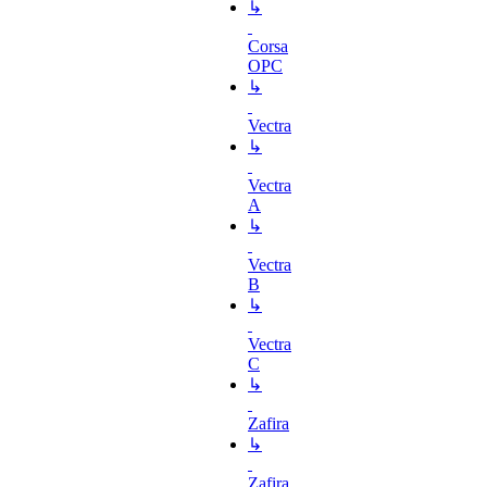
↳
Corsa
OPC
↳
Vectra
↳
Vectra
A
↳
Vectra
B
↳
Vectra
C
↳
Zafira
↳
Zafira