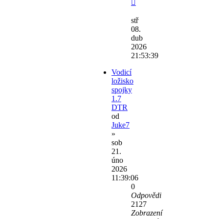
stř
08.
dub
2026
21:53:39
Vodicí
ložisko
spojky
1.7
DTR
od
Juke7
»
sob
21.
úno
2026
11:39:06
0
Odpovědi
2127
Zobrazení