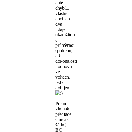
autě
chybí...
vlastně
chci jen
dva
údaje
okamžitou
a
průměrnou
spotřebu,
a k
dokonalosti
hodnovu
ve
voltech,
tedy
dobíjení.
Pokud
vím tak
předface
Corsa C
žádný
BC