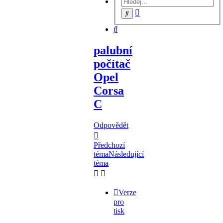
Pokročilé
Hledat
hledání
Hledat
palubní
počítač
Opel
Corsa
C
Odpovědět
Předchozí
téma
Následující
téma
Verze
pro
tisk