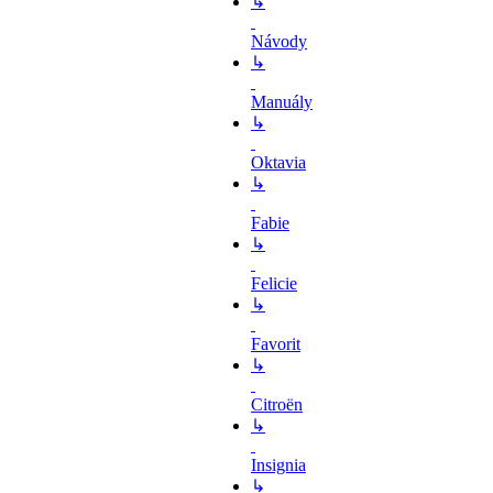
↳
Návody
↳
Manuály
↳
Oktavia
↳
Fabie
↳
Felicie
↳
Favorit
↳
Citroën
↳
Insignia
↳