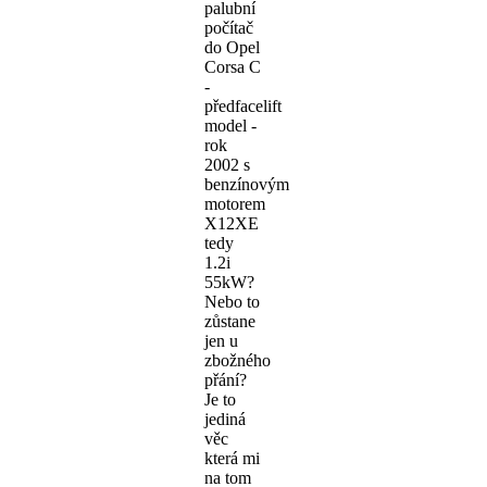
palubní
počítač
do Opel
Corsa C
-
předfacelift
model -
rok
2002 s
benzínovým
motorem
X12XE
tedy
1.2i
55kW?
Nebo to
zůstane
jen u
zbožného
přání?
Je to
jediná
věc
která mi
na tom