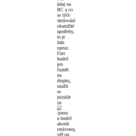
údaj na
BC a co
se týče
sledování
okamžité
spotřeby,
to je
fakt
opruz.
Furt
budeš
jen
čumět
na
displej,
snažit
se
je(zdi)t
za
a budeš
akorát
otrávenej,
věř mi.