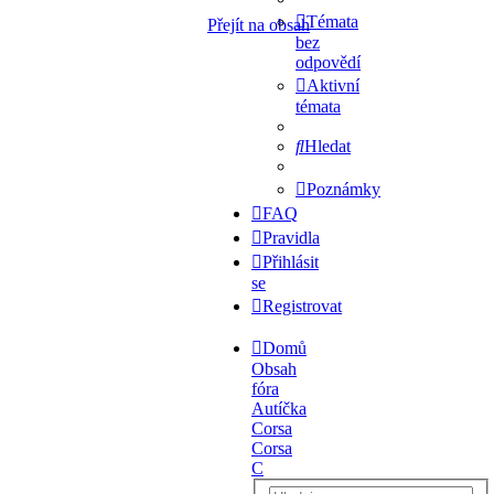
Témata
Přejít na obsah
bez
odpovědí
Aktivní
témata
Hledat
Poznámky
FAQ
Pravidla
Přihlásit
se
Registrovat
Domů
Obsah
fóra
Autíčka
Corsa
Corsa
C