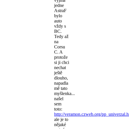
vyjma
jedne
AstraF
bylo
auto
vždy s
BC.
Tedy až
na
Corsu
C. A
protože
si ji chci
nechat
ještě
dlouho,
napadla
mě tato
myšlenka...
našel
sem
toto:
http://veramon.czweb.org/pp_univerzal.h
ale je to
nějaké