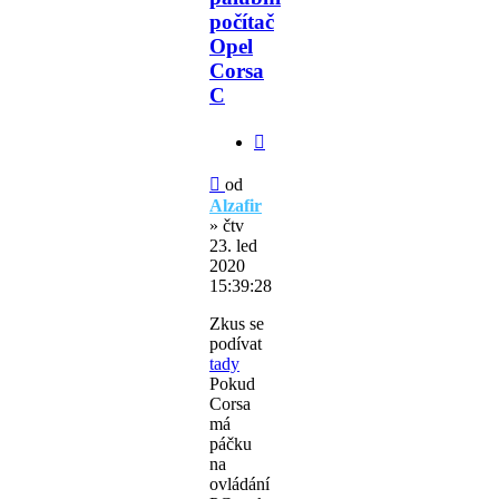
počítač
Opel
Corsa
C
Citovat
Příspěvek
od
Alzafir
»
čtv
23. led
2020
15:39:28
Zkus se
podívat
tady
Pokud
Corsa
má
páčku
na
ovládání