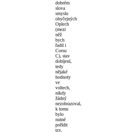
dobrém
slova
smyslu
obyčejných
Oplech
(mezi
něž
bych
řadil i
Corsu
C), stav
dobíjení,
tedy
nějaké
hodnoty
ve
voltech,
nikdy
žádný
nezobrazoval,
k tomu
bylo
nutné
pořídit
tzv.