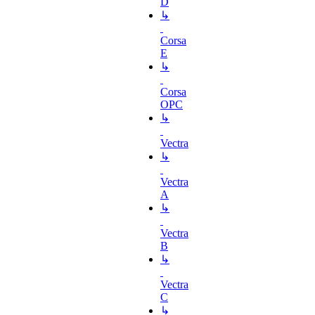
D
↳
Corsa
E
↳
Corsa
OPC
↳
Vectra
↳
Vectra
A
↳
Vectra
B
↳
Vectra
C
↳