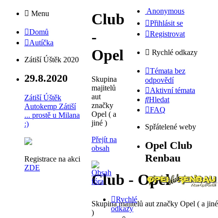
Anonymous
Menu
Club
Přihlásit se
Domů
-
Registrovat
Autíčka
Opel
Rychlé odkazy
Zátiší Úštěk 2020
Témata bez
29.8.2020
Skupina
odpovědí
majitelů
Aktivní témata
aut
Zátiší Úštěk
Hledat
značky
Autokemp Zátiší
FAQ
Opel ( a
... prostě u Milana
jiné )
:)
Spřátelené weby
Přejít na
Opel Club
obsah
Renbau
Registrace na akci
ZDE
Club - Opel
Rychlé
Skupina majitelů aut značky Opel ( a jiné
odkazy
)