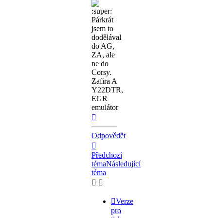
Párkrát
jsem to
dodělával
do AG,
ZA, ale
ne do
Corsy.
Zafira A
Y22DTR,
EGR
emulátor
Nahoru
Odpovědět
Předchozí
téma
Následující
téma
Verze
pro