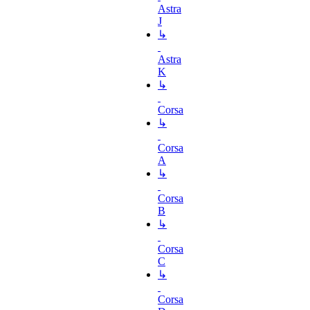
Astra
J
↳
Astra
K
↳
Corsa
↳
Corsa
A
↳
Corsa
B
↳
Corsa
C
↳
Corsa