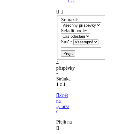
tisk
Zobrazit:
Seřadit podle:
Směr:
4
příspěvky
•
Stránka
1
z
1
Zpět
na
„Corsa
C“
Přejít na