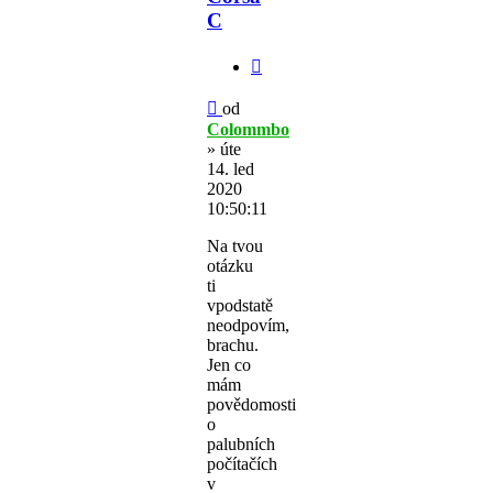
C
Citovat
Příspěvek
od
Colommbo
»
úte
14. led
2020
10:50:11
Na tvou
otázku
ti
vpodstatě
neodpovím,
brachu.
Jen co
mám
povědomosti
o
palubních
počítačích
v