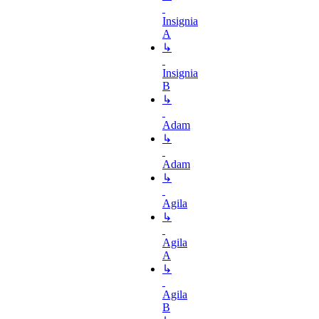
Insignia
A
↳
Insignia
B
↳
Adam
↳
Adam
↳
Agila
↳
Agila
A
↳
Agila
B