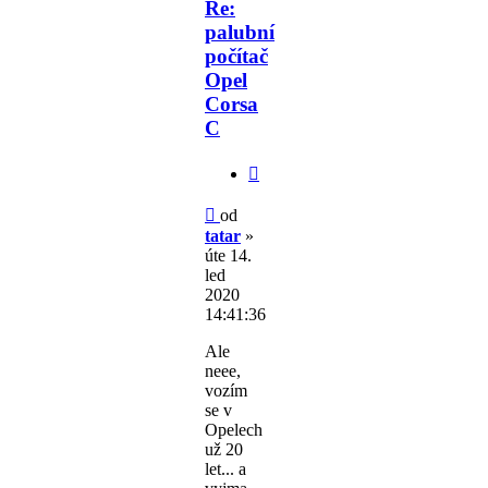
Re:
palubní
počítač
Opel
Corsa
C
Citovat
Příspěvek
od
tatar
»
úte 14.
led
2020
14:41:36
Ale
neee,
vozím
se v
Opelech
už 20
let... a