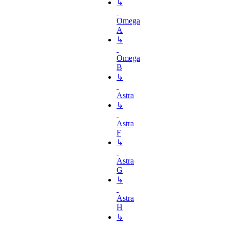
↳
Omega
A
↳
Omega
B
↳
Astra
↳
Astra
F
↳
Astra
G
↳
Astra
H
↳