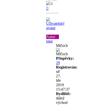
Nahoru
Autor
tatar
Mlčoch
Příspěvky:
29
Registrován:
stř
27.
bře
2019
15:47:37
Bydliště:
dálný
východ