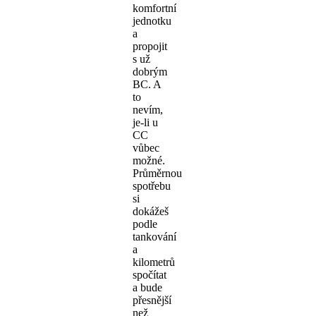
komfortní
jednotku
a
propojit
s už
dobrým
BC. A
to
nevím,
je-li u
CC
vůbec
možné.
Průměrnou
spotřebu
si
dokážeš
podle
tankování
a
kilometrů
spočítat
a bude
přesnější
než