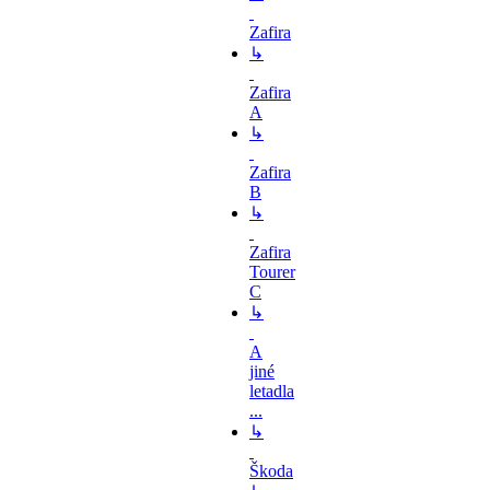
Zafira
↳
Zafira
A
↳
Zafira
B
↳
Zafira
Tourer
C
↳
A
jiné
letadla
...
↳
Škoda