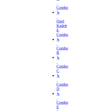
Combo
↳
Opel
Kadett
E
Combo
↳
Combo
B
↳
Combo
C
↳
Combo
D
↳
Combo
E