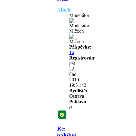
Alzafir
Moderátor
Mlčoch
Příspěvky:
16
Registrován:
pát
22.
úno
2019
19:51:42
Bydliště:
Ostrava
Pohlaví:
Re:
palubní