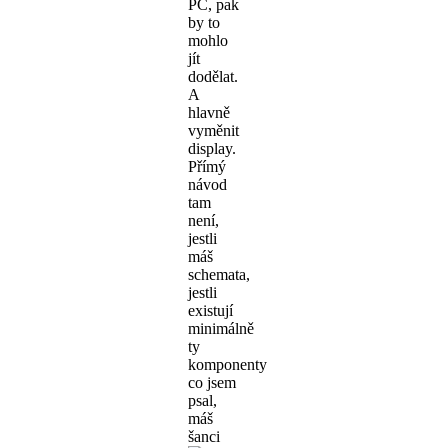
PC, pak
by to
mohlo
jít
dodělat.
A
hlavně
vyměnit
display.
Přímý
návod
tam
není,
jestli
máš
schemata,
jestli
existují
minimálně
ty
komponenty
co jsem
psal,
máš
šanci