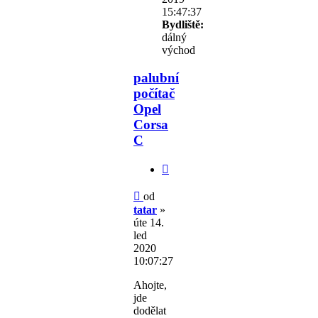
15:47:37
Bydliště:
dálný
východ
palubní
počítač
Opel
Corsa
C
Citovat
Příspěvek
od
tatar
»
úte 14.
led
2020
10:07:27
Ahojte,
jde
dodělat