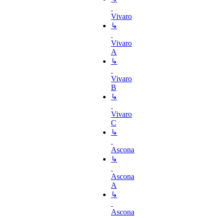
Vivaro
↳
Vivaro
A
↳
Vivaro
B
↳
Vivaro
C
↳
Ascona
↳
Ascona
A
↳
Ascona