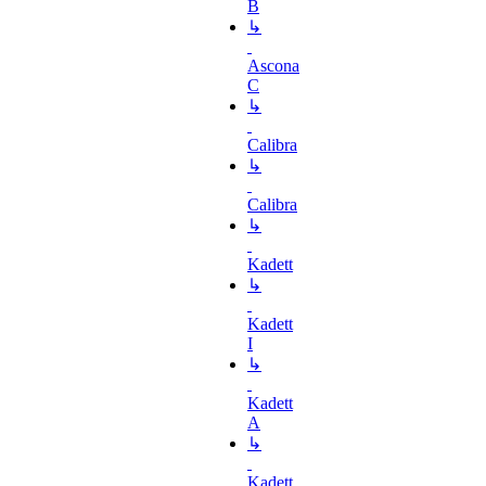
B
↳
Ascona
C
↳
Calibra
↳
Calibra
↳
Kadett
↳
Kadett
I
↳
Kadett
A
↳
Kadett