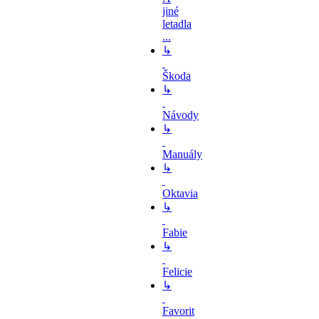
jiné
letadla
...
↳
Škoda
↳
Návody
↳
Manuály
↳
Oktavia
↳
Fabie
↳
Felicie
↳
Favorit