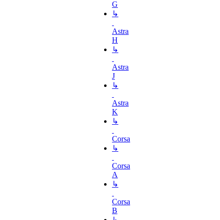
G
↳
Astra
H
↳
Astra
J
↳
Astra
K
↳
Corsa
↳
Corsa
A
↳
Corsa
B
↳