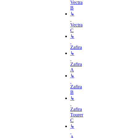
Vectra
B
↳
Vectra
C
↳
Zafira
↳
Zafira
A
↳
Zafira
B
↳
Zafira
Tourer
C
↳
A