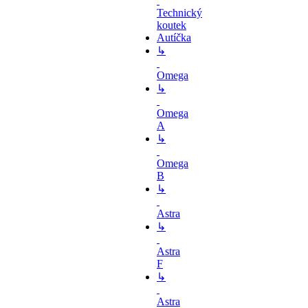
Technický
koutek
Autíčka
↳
Omega
↳
Omega
A
↳
Omega
B
↳
Astra
↳
Astra
F
↳
Astra