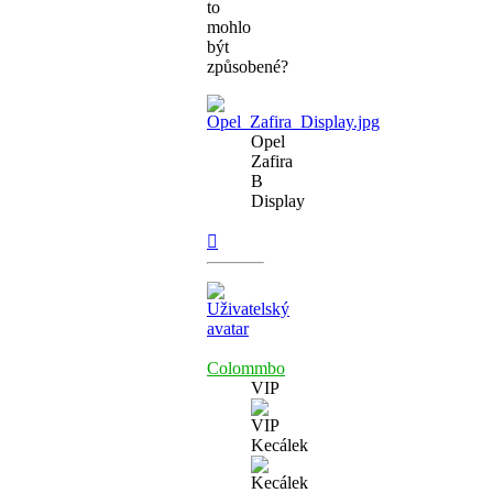
to
mohlo
být
způsobené?
Opel
Zafira
B
Display
Nahoru
Colommbo
VIP
Kecálek