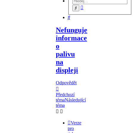
Pokročilé
Hledat
hledání
Hledat
Nefunguje
informace
o
palivu
na
displeji
Odpovědět
Předchozí
téma
Následující
téma
Verze
pro