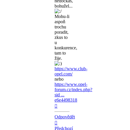
nedočkáš,
bohužel...
Mohu-li
aspoň
trochu
poradit,
zkus to
u
konkurence,
tam to
žije.
https://www.club-
opel.com/
nebo
https://www.opel-
forum.cz/index.php?
sid ...
e6e4498318
Nahoru
Odpovědět
Předchozí