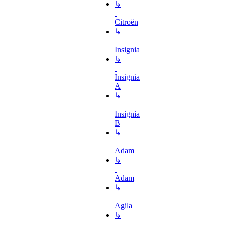
↳
Citroën
↳
Insignia
↳
Insignia
A
↳
Insignia
B
↳
Adam
↳
Adam
↳
Agila
↳