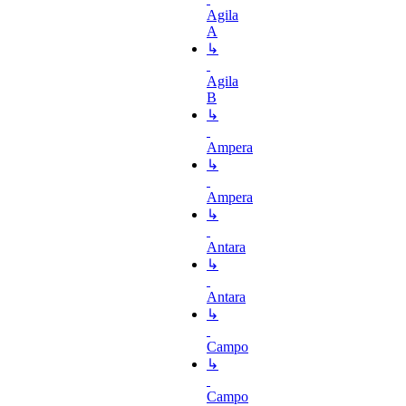
Agila
A
↳
Agila
B
↳
Ampera
↳
Ampera
↳
Antara
↳
Antara
↳
Campo
↳
Campo