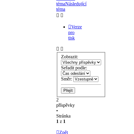
téma
Následující
téma
Verze
pro
tisk
Zobrazit:
Seřadit podle:
Směr:
2
příspěvky
•
Stránka
1
z
1
Zpět