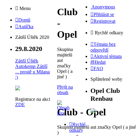
Anonymous
Menu
Club
Přihlásit se
Domů
-
Registrovat
Autíčka
Opel
Rychlé odkazy
Zátiší Úštěk 2020
Témata bez
29.8.2020
Skupina
odpovědí
majitelů
Aktivní témata
aut
Zátiší Úštěk
Hledat
značky
Autokemp Zátiší
FAQ
Opel ( a
... prostě u Milana
jiné )
:)
Spřátelené weby
Přejít na
Opel Club
obsah
Renbau
Registrace na akci
ZDE
Club - Opel
Rychlé
Skupina majitelů aut značky Opel ( a jiné
odkazy
)