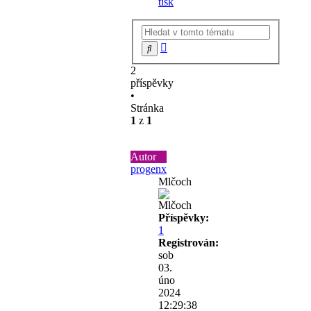
tisk
Pokročilé
Hledat
hledání
2
příspěvky
•
Stránka
1
z
1
Autor
progenx
Mlčoch
Příspěvky:
1
Registrován:
sob
03.
úno
2024
12:29:38