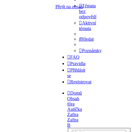
Témata
Přejít na obsah
bez
odpovědí
Aktivní
témata
Hledat
Poznámky
FAQ
Pravidla
Přihlásit
se
Registrovat
Domů
Obsah
fóra
Autíčka
Zafira
Zafira
B