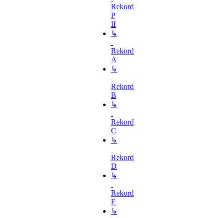
Rekord
P
II
↳
Rekord
A
↳
Rekord
B
↳
Rekord
C
↳
Rekord
D
↳
Rekord
E
↳