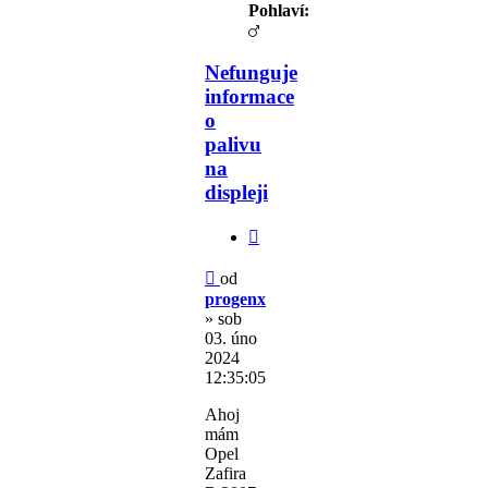
Pohlaví:
Nefunguje
informace
o
palivu
na
displeji
Citovat
Příspěvek
od
progenx
»
sob
03. úno
2024
12:35:05
Ahoj
mám
Opel
Zafira