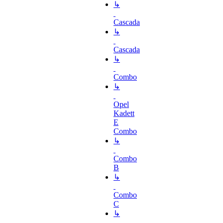
↳
Cascada
↳
Cascada
↳
Combo
↳
Opel
Kadett
E
Combo
↳
Combo
B
↳
Combo
C
↳