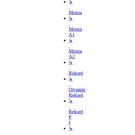
↳
Monza
↳
Monza
A1
↳
Monza
A2
↳
Rekord
↳
Olympia
Rekord
↳
Rekord
P
I
↳