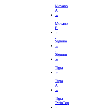
Movano
A
↳
Movano
B
↳
Signum
↳
Signum
↳
Tigra
↳
Tigra
A
↳
Tigra
TwinTop
↳