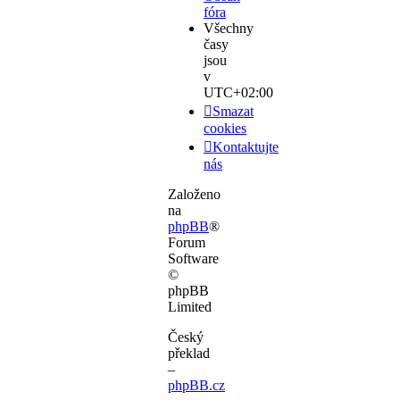
fóra
Všechny
časy
jsou
v
UTC+02:00
Smazat
cookies
Kontaktujte
nás
Založeno
na
phpBB
®
Forum
Software
©
phpBB
Limited
Český
překlad
–
phpBB.cz