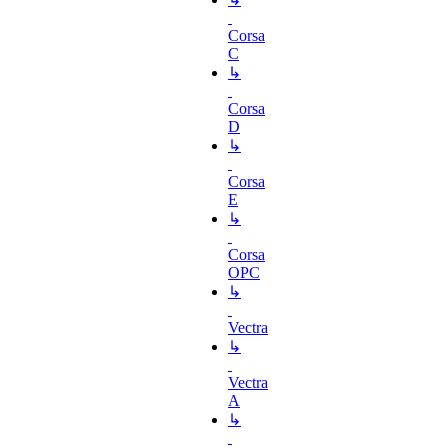
Corsa
C
↳
Corsa
D
↳
Corsa
E
↳
Corsa
OPC
↳
Vectra
↳
Vectra
A
↳