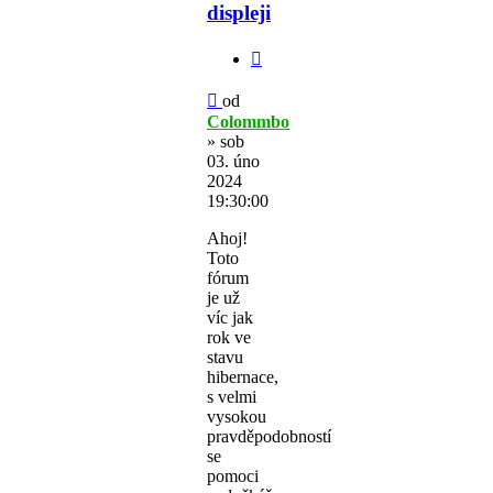
displeji
Citovat
Příspěvek
od
Colommbo
»
sob
03. úno
2024
19:30:00
Ahoj!
Toto
fórum
je už
víc jak
rok ve
stavu
hibernace,
s velmi
vysokou
pravděpodobností
se
pomoci