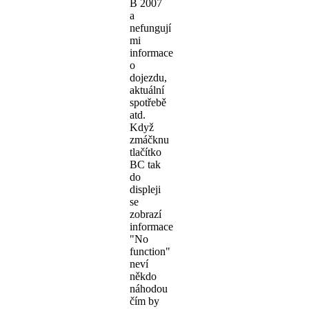
B 2007
a
nefungují
mi
informace
o
dojezdu,
aktuální
spotřebě
atd.
Když
zmáčknu
tlačítko
BC tak
do
displeji
se
zobrazí
informace
"No
function"
neví
někdo
náhodou
čím by